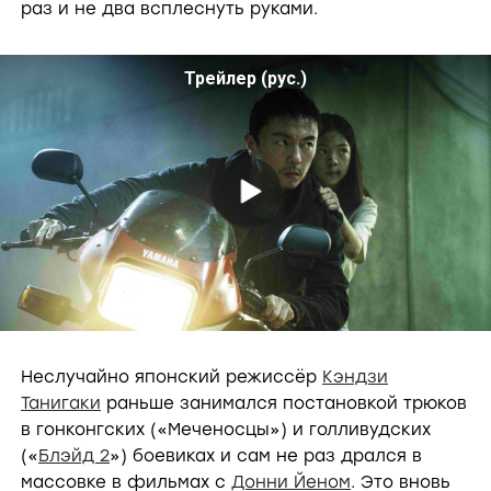
раз и не два всплеснуть руками.
Трейлер (рус.)
P
l
a
Неслучайно японский режиссёр
Кэндзи
Танигаки
раньше занимался постановкой трюков
в гонконгских («Меченосцы») и голливудских
y
(«
Блэйд 2
») боевиках и сам не раз дрался в
массовке в фильмах с
Донни Йеном
. Это вновь