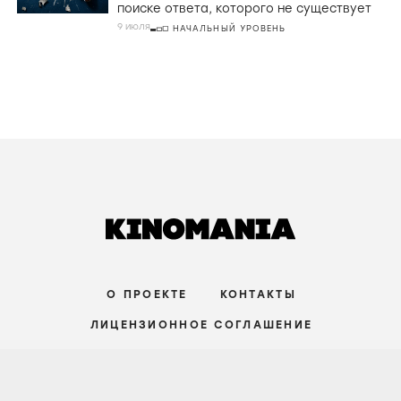
Джоко Анвара
29 июля
СРЕДНИЙ УРОВЕНЬ
РЕЦЕНЗИИ
Дастин Хоффман, идеальный слух и
преступный мир в «Настройщике»
27 июля
СРЕДНИЙ УРОВЕНЬ
СТАТЬИ
Совершенство на грани срыва. Почему
сериал «Медведь» — не о кухне, а о
поиске ответа, которого не существует
9 июля
НАЧАЛЬНЫЙ УРОВЕНЬ