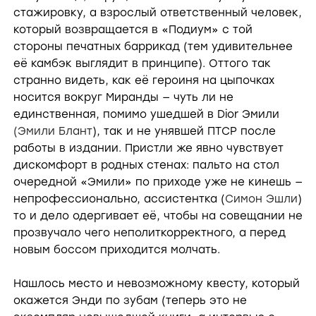
стажировку, а взрослый ответственный человек,
который возвращается в «Подиум» с той
стороны печатных баррикад (тем удивительнее
её камбэк выглядит в принципе). Оттого так
странно видеть, как её героиня на цыпочках
носится вокруг Миранды — чуть ли не
единственная, помимо ушедшей в Dior Эмили
(Эмили Блант
), так и не унявшей ПТСР после
работы в издании. Пристли же явно чувствует
дискомфорт в родных стенах: пальто на стол
очередной «Эмили» по приходе уже не кинешь —
непрофессионально, ассистентка (
Симон Эшли
)
то и дело одергивает её, чтобы на совещании не
прозвучало чего неполиткорректного, а перед
новым боссом приходится молчать.
Нашлось место и невозможному квесту, который
окажется Энди по зубам (теперь это не