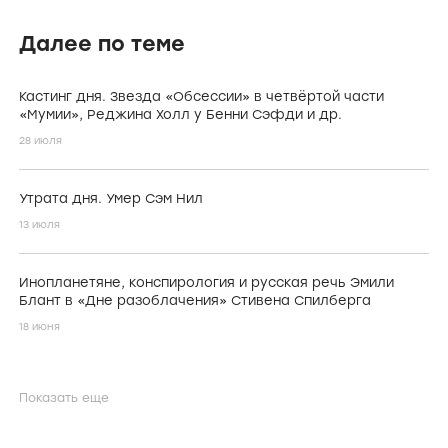
Далее по теме
Кастинг дня. Звезда «Обсессии» в четвёртой части
«Мумии», Реджина Холл у Бенни Сэфди и др.
28 июля
Утрата дня. Умер Сэм Нил
13 июля
Инопланетяне, конспирология и русская речь Эмили
Блант в «Дне разоблачения» Стивена Спилберга
18 июня
Показать еще