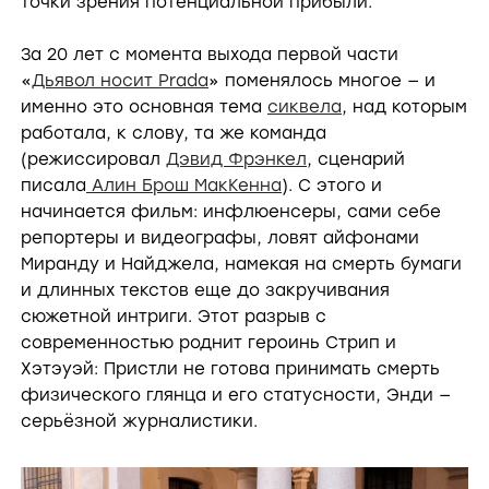
точки зрения потенциальной прибыли.
За 20 лет с момента выхода первой части
«
Дьявол носит Prada
» поменялось многое — и
именно это основная тема
сиквела
, над которым
работала, к слову, та же команда
(режиссировал
Дэвид Фрэнкел
, сценарий
писала
Алин Брош МакКенна
). С этого и
начинается фильм: инфлюенсеры, сами себе
репортеры и видеографы, ловят айфонами
Миранду и Найджела, намекая на смерть бумаги
и длинных текстов еще до закручивания
сюжетной интриги. Этот разрыв с
современностью роднит героинь Стрип и
Хэтэуэй: Пристли не готова принимать смерть
физического глянца и его статусности, Энди —
серьёзной журналистики.