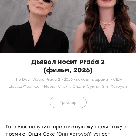
Дьявол носит Prada 2
(фильм, 2026)
The Devil Wears Prada 2
2026
комедия
,
драма
США
Дэвид Фрэнкел
/
Мэрил Стрип
,
Сидни Суини
,
Энн Хэтэуэй
Трейлер
Готовясь получить престижную журналистскую
премию, Энди Сакс (
Энн Хэтэуэй
) узнаёт