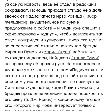
ужасную новость: весь её отдел в редакции
сокращают. Помощь приходит откуда не ждали:
звонок от мадиамагната Ирва Равица (
Тибор
Фельдман
), внушительное по сумме
предложение о работе — и Энди уже спешит в
офис журнала «Подиум», чтобы возглавить там
отдел лонгридов и купировать пиар-скандал из-
за опрометчивой статьи о неэтичном бренде.
Миранда Пристли (
Мэрил Стрип
) всё так же
руководит изданием, Найджел (
Стэнли Туччи
) —
по-прежнему её правая рука. Но атмосфера в
журнале уже явно не та, а сам «Подиум» хоть и
пытается подстроиться под онлайн-реалии, но
спросом у молодого поколения не пользуется.
Ситуация ухудшается, когда Равиц умирает, и
бразды правления медиаимперией переходят к
его сыну (
Б. Дж. Новак
) — каноничному finance
bro, которого мир моды интересует только с