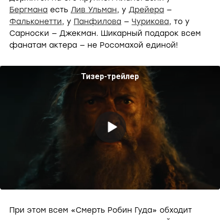
Бергмана
есть
Лив Ульман
, у
Дрейера
—
Фальконетти
, у
Панфилова
—
Чурикова
, то у
Сарноски — Джекман. Шикарный подарок всем
фанатам актера — не Росомахой единой!
Тизер-трейлер
P
l
a
При этом всем «Смерть Робин Гуда» обходит