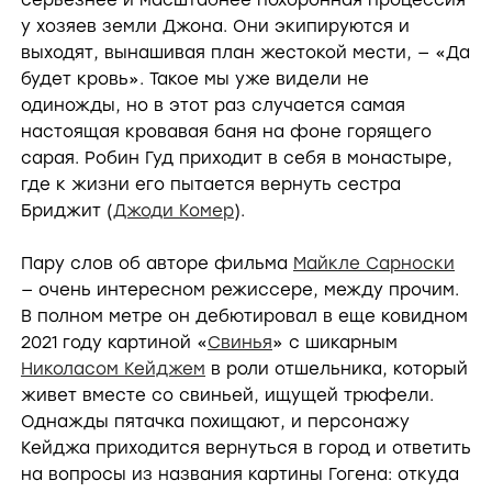
серьезнее и масштабнее похоронная процессия
у хозяев земли Джона. Они экипируются и
выходят, вынашивая план жестокой мести, — «Да
будет кровь». Такое мы уже видели не
одиножды, но в этот раз случается самая
настоящая кровавая баня на фоне горящего
сарая. Робин Гуд приходит в себя в монастыре,
где к жизни его пытается вернуть сестра
Бриджит (
Джоди Комер
).
Пару слов об авторе фильма
Майкле Сарноски
— очень интересном режиссере, между прочим.
В полном метре он дебютировал в еще ковидном
2021 году картиной «
Свинья
» с шикарным
Николасом Кейджем
в роли отшельника, который
живет вместе со свиньей, ищущей трюфели.
Однажды пятачка похищают, и персонажу
Кейджа приходится вернуться в город и ответить
на вопросы из названия картины Гогена: откуда