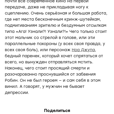
почти все современное кино на первой
передаче, даже не прикладывая ногу к
y
сцеплению. Очень серьёзная и большая работа,
где нет места бесконечным кринж-шутейкам,
V
подмигиваниям зрителю и бездумным отсылкам
типа «Ага! Узнали?! Узнали?!» Чего только стоит
этот мальчик со стрелой в голове, или эти
i
параллельные похороны (у всех своя правда, у
всех своя боль), или персонаж
Ноа Джупа
,
бедный паренек, который хочет спрятаться от
d
всего, но вынужден отправляться мстить.
Наконец, чего стоит просящий смерти и
разочарованно проснувшийся от забвения
e
Робин. Он не был героем — и сам себя в этом
винил. А говорят, у мужчин не бывает
депрессии.
o
Поделиться