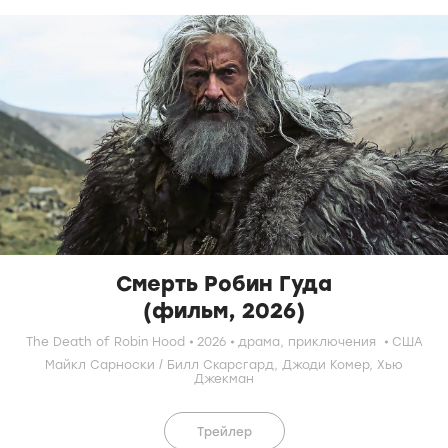
Смерть Робин Гуда
(фильм, 2026)
The Death of Robin Hood
2026
драма
,
приключения
США
Майкл Сарноски
/
Билл Скарсгард
,
Джоди Комер
,
Хью
Джекман
Трейлер