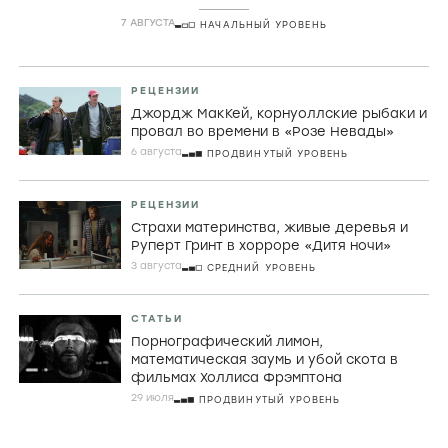
комедии
7 АВГУСТА
НАЧАЛЬНЫЙ УРОВЕНЬ
РЕЦЕНЗИИ
Джордж МакКей, корнуоллские рыбаки и
провал во времени в «Розе Невады»
6 августа
ПРОДВИНУТЫЙ УРОВЕНЬ
РЕЦЕНЗИИ
Страхи материнства, живые деревья и
Руперт Гринт в хорроре «Дитя ночи»
3 августа
СРЕДНИЙ УРОВЕНЬ
СТАТЬИ
Порнографический лимон,
математическая заумь и убой скота в
фильмах Холлиса Фрэмптона
29 июля
ПРОДВИНУТЫЙ УРОВЕНЬ