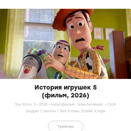
История игрушек 5
(фильм, 2026)
Toy Story 5
2026
мультфильм
,
приключения
США
Эндрю Стентон
/
Тим Аллен
,
Блейк Кларк
Трейлер