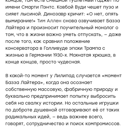
концов, там есть смешной туалетный гаджет по
имени Смарти Пэнтс. Ковбой Вуди чешет пузо и
сияет лысиной. Динозавр кричит: «О нет, опять
вымирание!»
Тим Аллен
снова озвучивает Базза
Лайтера и произносит поучительный монолог о
том, что в жизни важно уметь отпускать, — даже
после того, как сравнил положение
консерватора в Голливуде эпохи Трампа с
жизнью в Германии 1930-х. Мохнатая хрюшка, в
конце концов, просто чудесная.
В какой-то момент у Лилипад случается «момент
Базза Лайтера», когда она осознает
собственную массовую, фабричную природу и
буквально предпринимает попытку выбросить
себя на свалку истории. Но остальные игрушки
по доброте душевной отговаривают её от таких
радикальных идей, — ведь важнее всего,
говорят, сотрудничество и поиск компромиссов.