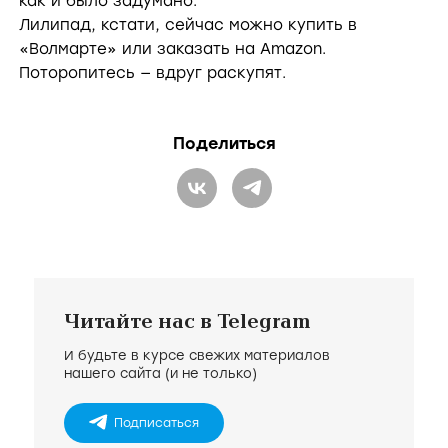
d
как и было задумано.
Лилипад, кстати, сейчас можно купить в
«Волмарте» или заказать на Amazon.
e
Поторопитесь — вдруг раскупят.
o
Поделиться
Читайте нас в Telegram
И будьте в курсе свежих материалов
нашего сайта (и не только)
Подписаться