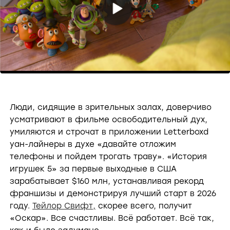
P
l
a
Люди, сидящие в зрительных залах, доверчиво
усматривают в фильме освободительный дух,
y
умиляются и строчат в приложении Letterboxd
уан-лайнеры в духе «давайте отложим
V
телефоны и пойдем трогать траву». «История
игрушек 5» за первые выходные в США
зарабатывает $160 млн, устанавливая рекорд
i
франшизы и демонстрируя лучший старт в 2026
году.
Тейлор Свифт,
скорее всего, получит
«Оскар». Все счастливы. Всё работает. Всё так,