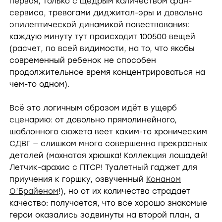
первая, только с щедрым количеством фан-
сервиса, тревогами диджитал-эры и довольно
эпилептической динамикой повествования:
каждую минуту тут происходит 100500 вещей
(расчет, по всей видимости, на то, что якобы
современный ребенок не способен
продолжительное время концентрироваться на
чем-то одном).
Всё это логичным образом идёт в ущерб
сценарию: от довольно прямолинейного,
шаблонного сюжета веет каким-то хроническим
СДВГ — слишком много совершенно прекрасных
деталей (мохнатая хрюшка! Коллекция лошадей!
Летчик-арахис с ПТСР! Туалетный гаджет для
приучения к горшку, озвученный
Конаном
О’Брайеном
!), но от их количества страдает
качество: получается, что все хорошо знакомые
герои оказались задвинуты на второй план, а