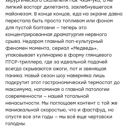
хирургического скальпеля Пак Чхан-ука, а не
липкий восторг дилетанта, захлебнувшегося
майонезом. В конце концов, еда на экране давно
перестала быть просто топливом или фоном
для пустой болтовни — теперь это
концентрированная драматургия нервного
срыва. Недаром главный поп-культурный
феномен момента, сериал «Медведь»,
упаковывает кулинарию в форму глянцевого
ПТСР-триллера, где за идеальной подачей
всегда скрываются ожоги, пот и звенящая
паника. Новый сезон шоу наверняка лишь
подкрутит этот гастрономический термостат до
максимума, напоминая о главной патологии
современности — нашей тотальной
ненасытности. Мы поглощаем контент с той же
маниакальной скоростью, что и фастфуд, но
спустя все эти годы — мы всё еще чертовски
голодны.