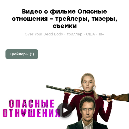
Видео о фильме Опасные
отношения – трейлеры, тизеры,
съемки
Over Your Dead Body
триллер
США
18+
Трейлеры (1)