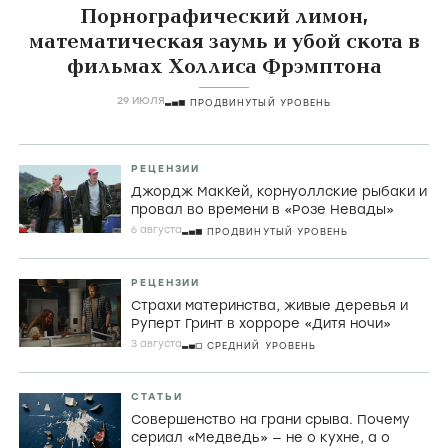
Порнографический лимон,
математическая заумь и убой скота в
фильмах Холлиса Фрэмптона
29 ИЮЛЯ
ПРОДВИНУТЫЙ УРОВЕНЬ
РЕЦЕНЗИИ
Джордж МакКей, корнуоллские рыбаки и
провал во времени в «Розе Невады»
6 августа
ПРОДВИНУТЫЙ УРОВЕНЬ
РЕЦЕНЗИИ
Страхи материнства, живые деревья и
Руперт Гринт в хорроре «Дитя ночи»
3 августа
СРЕДНИЙ УРОВЕНЬ
СТАТЬИ
Совершенство на грани срыва. Почему
сериал «Медведь» — не о кухне, а о