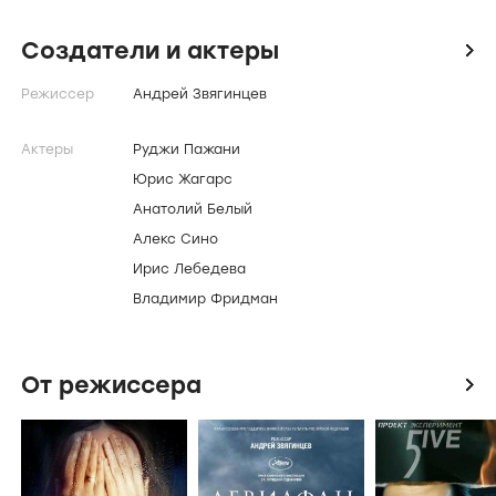
Создатели и актеры
icon
Режиссер
Андрей Звягинцев
Актеры
Руджи Пажани
Юрис Жагарс
Анатолий Белый
Алекс Сино
Ирис Лебедева
Владимир Фридман
От режиссера
icon