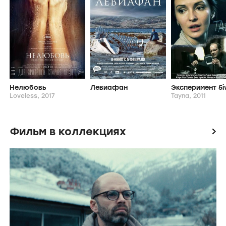
Нелюбовь
Левиафан
Loveless,
2017
Tayna,
2011
Фильм в коллекциях
icon