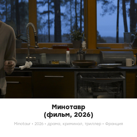
Минотавр
(фильм, 2026)
Minotaur
2026
драма,
криминал,
триллер
Франция