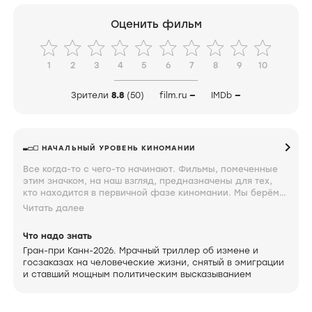
Оценить фильм
1
2
3
4
5
6
7
8
9
10
Зрители
8.8
(50)
film.ru
—
IMDb
—
НАЧАЛЬНЫЙ УРОВЕНЬ КИНОМАНИИ
Все когда-то с чего-то начинают. Фильмы, помеченные
этим значком, на наш взгляд, предназначены для тех,
кто находится в первичной фазе киномании. Мы берём
такие мягкие формулировки, потому что этот период
Читать далее
вспоминаем с ностальгической теплотой и завидуем тем,
кто только проходит через него. Фильмы, помеченные
Что надо знать
таким значком, должен знать каждый.
Гран-при Канн-2026. Мрачный триллер об измене и
госзаказах на человеческие жизни, снятый в эмиграции
и ставший мощным политическим высказыванием