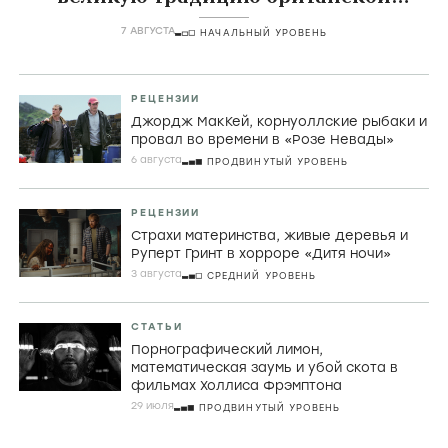
комедии
7 АВГУСТА
НАЧАЛЬНЫЙ УРОВЕНЬ
РЕЦЕНЗИИ
Джордж МакКей, корнуоллские рыбаки и
провал во времени в «Розе Невады»
6 августа
ПРОДВИНУТЫЙ УРОВЕНЬ
РЕЦЕНЗИИ
Страхи материнства, живые деревья и
Руперт Гринт в хорроре «Дитя ночи»
3 августа
СРЕДНИЙ УРОВЕНЬ
СТАТЬИ
Порнографический лимон,
математическая заумь и убой скота в
фильмах Холлиса Фрэмптона
29 июля
ПРОДВИНУТЫЙ УРОВЕНЬ