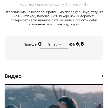
Ajoomma
драма
,
комедия
Сингапур
18+
Отправившись в незапланированную поездку в Сеул, тетушка
из Сингапура, помешанная на корейских дорамах,
совершает неожиданное путешествие в поисках себя.
Душевное азиатское роуд-муви
0
—
6,
8
Зрители
film.ru
IMDb
Видео
icon