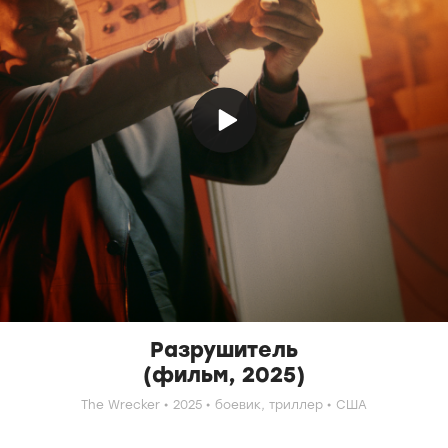
Разрушитель
(фильм, 2025)
The Wrecker
2025
боевик,
триллер
США