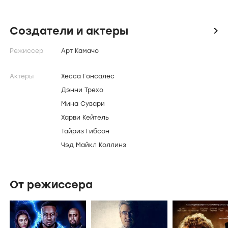
Создатели и актеры
icon
Режиссер
Арт Камачо
Актеры
Хесса Гонсалес
Дэнни Трехо
Мина Сувари
Харви Кейтель
Тайриз Гибсон
Чэд Майкл Коллинз
От режиссера