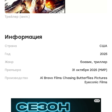
Трейлер (англ.)
Информация
Страна
США
Год
2025
Жанр
боевик,
триллер
Премьера
31 октября 2025 (МИР)
Производство
Al Bravo Films Chasing Butterflies Pictures
Eyeconic Films