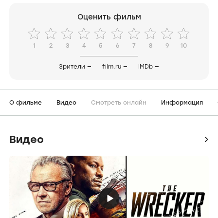
Оценить фильм
1
2
3
4
5
6
7
8
9
10
Зрители
—
film.ru
—
IMDb
—
О фильме
Видео
Смотреть онлайн
Информация
Видео
icon