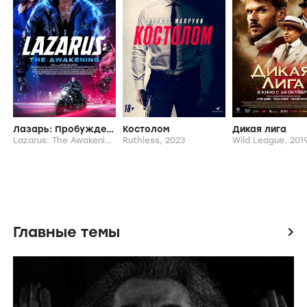
Лазарь: Пробуждение
Костолом
Дикая лига
Lazarus: The Awakening,
2026
Ruthless,
2023
Wild League,
201
Главные темы
icon