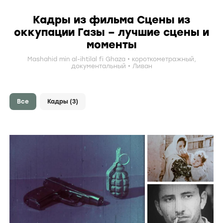
Кадры из фильма Сцены из
оккупации Газы – лучшие сцены и
моменты
Mashahid min al-ihtilal fi Ghaza
короткометражный
,
документальный
Ливан
Все
Кадры
(3)