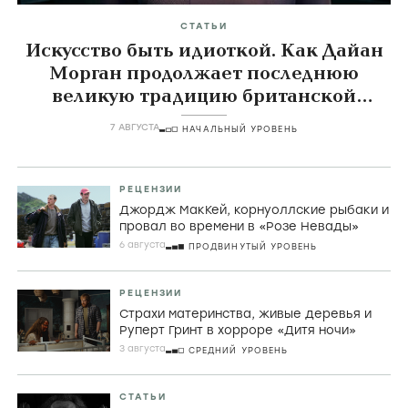
СТАТЬИ
Искусство быть идиоткой. Как Дайан
Морган продолжает последнюю
великую традицию британской
комедии
7 АВГУСТА
НАЧАЛЬНЫЙ УРОВЕНЬ
РЕЦЕНЗИИ
Джордж МакКей, корнуоллские рыбаки и
провал во времени в «Розе Невады»
6 августа
ПРОДВИНУТЫЙ УРОВЕНЬ
РЕЦЕНЗИИ
Страхи материнства, живые деревья и
Руперт Гринт в хорроре «Дитя ночи»
3 августа
СРЕДНИЙ УРОВЕНЬ
СТАТЬИ