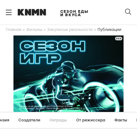
S
k
СЕЗОН ЕДЫ
И ВКУСА
i
p
Главная
Фильмы
Закулисье реальности
Публикации
t
o
m
a
i
n
c
o
n
t
e
n
нзия
Создатели
Награды
От режиссера
Факты
t