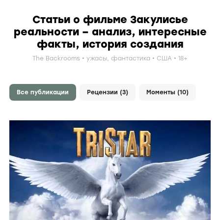
Статьи о фильме Закулисье
реальности – анализ, интересные
факты, история создания
The Backrooms
ужасы
,
фантастика
США
18+
Все публикации
Рецензии (3)
Моменты (10)