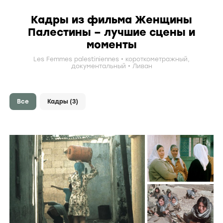
Кадры из фильма Женщины
Палестины – лучшие сцены и
моменты
Les Femmes palestiniennes
короткометражный
,
документальный
Ливан
Все
Кадры
(3)