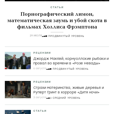
СТАТЬИ
Порнографический лимон,
математическая заумь и убой скота в
фильмах Холлиса Фрэмптона
29 ИЮЛЯ
ПРОДВИНУТЫЙ УРОВЕНЬ
РЕЦЕНЗИИ
Джордж МакКей, корнуоллские рыбаки и
провал во времени в «Розе Невады»
6 августа
ПРОДВИНУТЫЙ УРОВЕНЬ
РЕЦЕНЗИИ
Страхи материнства, живые деревья и
Руперт Гринт в хорроре «Дитя ночи»
3 августа
СРЕДНИЙ УРОВЕНЬ
СТАТЬИ