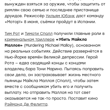
вынужден взяться за оружие, чтобы защитить от
римлян свою семью и последнее пристанище
друидов. Режиссёр
Уильям Юбэнк
даст команду
«Мотор!» 8 июня, съёмки пройдут в Испании.
Тим Рот
и
Тимоти Сполл
получили главные роли в
криминальном триллере
«Убить Майкла
Маллоя»
(Murdering Michael Malloy), основанном
на реальных событиях. Действие развернётся в
Нью-Йорке времён Великой депрессии. Герой
Рота — едва сводящий концы с концами
владелец бара Тони Марино. Пытаясь поправить
свои дела, он застраховывает жизнь местного
пьяницы Майкла Маллоя (Сполл), чтобы затем
вместе с сообщником убить его и получить
выплату. Но отправить Маллоя на тот свет
оказывается не так-то просто. Поставит кино
Рэймонд Де Фелитта
.