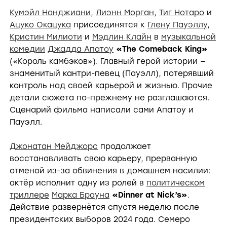
Кумэйл Нанджиани
,
Лиэнн Морган
,
Тиг Нотаро
и
Ацуко Окацука
присоединятся к
Глену Пауэллу
,
Кристин Милиоти
и
Мэдлин Клайн
в
музыкальной
комедии
Джадда Апатоу
«The Comeback King»
(«Король камбэков»). Главный герой истории —
знаменитый кантри-певец (Пауэлл), потерявший
контроль над своей карьерой и жизнью. Прочие
детали сюжета по-прежнему не разглашаются.
Сценарий фильма написали сами Апатоу и
Пауэлл.
Джонатан Мейджорс
продолжает
восстанавливать свою карьеру, прерванную
отменой из-за обвинения в домашнем насилии:
актёр исполнит одну из ролей в
политическом
триллере
Марка Брауна
«Dinner at Nick’s»
.
Действие развернётся спустя неделю после
президентских выборов 2024 года. Семеро