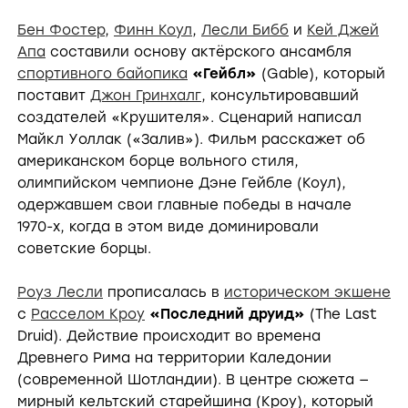
Бен Фостер
,
Финн Коул
,
Лесли Бибб
и
Кей Джей
Апа
составили основу актёрского ансамбля
спортивного байопика
«Гейбл»
(Gable), который
поставит
Джон Гринхалг
, консультировавший
создателей «Крушителя». Сценарий написал
Майкл Уоллак («Залив»). Фильм расскажет об
американском борце вольного стиля,
олимпийском чемпионе Дэне Гейбле (Коул),
одержавшем свои главные победы в начале
1970-х, когда в этом виде доминировали
советские борцы.
Роуз Лесли
прописалась в
историческом экшене
с
Расселом Кроу
«Последний друид»
(The Last
Druid). Действие происходит во времена
Древнего Рима на территории Каледонии
(современной Шотландии). В центре сюжета —
мирный кельтский старейшина (Кроу), который