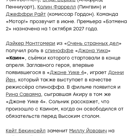
Пенниуорт),
Колин Фаррелл
(Пингвин) и
Джеффри Райт
(комиссар Гордон). Команда
«Мотор!» прозвучит в июне. Премьера «Бэтмена
2» назначена на 1 октября 2027 года.
Дэйкер Монтгомери
из «
Очень странных дел
»
получил роль в
спиноффе
«
Джона Уика
»
«Каин»
, съёмки которого стартовали в конце
апреля. Заглавного героя, впервые
появившегося в «
Джоне Уике 4
», играет
Донни
Йен
, который также выступает в качестве
режиссёра спиноффа. В фильме появится и
Рина Саваяма
, сыгравшая Акиру в том же
«Джоне Уике 4». Сольник расскажет, что
произошло с Каином, когда он освободился от
обязательств перед Высоким столом.
Кейт Бекинсейл
заменит
Миллу Йовович
на