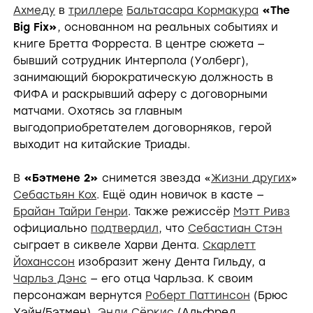
Ахмеду
в
триллере
Бальтасара Кормакура
«The
Big Fix»
, основанном на реальных событиях и
книге Бретта Форреста. В центре сюжета —
бывший сотрудник Интерпола (Уолберг),
занимающий бюрократическую должность в
ФИФА и раскрывший аферу с договорными
матчами. Охотясь за главным
выгодоприобретателем договорняков, герой
выходит на китайские Триады.
В
«Бэтмене 2»
снимется звезда «
Жизни других
»
Себастьян Кох
. Ещё один новичок в касте —
Брайан Тайри Генри
. Также режиссёр
Мэтт Ривз
официально
подтвердил
, что
Себастиан Стэн
сыграет в сиквеле Харви Дента.
Скарлетт
Йоханссон
изобразит жену Дента Гильду, а
Чарльз Дэнс
— его отца Чарльза. К своим
персонажам вернутся
Роберт Паттинсон
(Брюс
Уэйн/Бэтмен),
Энди Сёркис
(Альфред