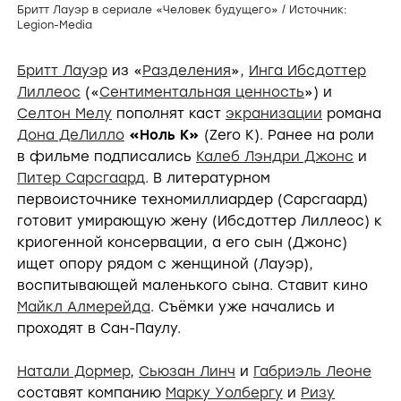
Бритт Лауэр в сериале «Человек будущего» / Источник:
Legion-Media
Бритт Лауэр
из «
Разделения
»,
Инга Ибсдоттер
Лиллеос
(«
Сентиментальная ценность
») и
Селтон Мелу
пополнят каст
экранизации
романа
Дона ДеЛилло
«Ноль К»
(Zero K). Ранее на роли
в фильме подписались
Калеб Лэндри Джонс
и
Питер Сарсгаард
. В литературном
первоисточнике техномиллиардер (Сарсгаард)
готовит умирающую жену (Ибсдоттер Лиллеос) к
криогенной консервации, а его сын (Джонс)
ищет опору рядом с женщиной (Лауэр),
воспитывающей маленького сына. Ставит кино
Майкл Алмерейда
. Съёмки уже начались и
проходят в Сан-Паулу.
Натали Дормер
,
Сьюзан Линч
и
Габриэль Леоне
составят компанию
Марку Уолбергу
и
Ризу