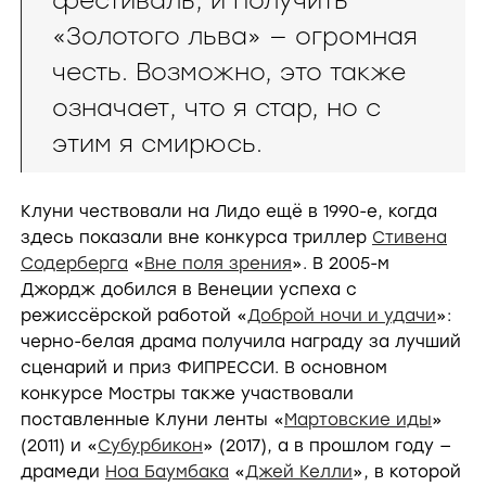
фестиваль, и получить
«Золотого льва» — огромная
честь. Возможно, это также
означает, что я стар, но с
этим я смирюсь.
Клуни чествовали на Лидо ещё в 1990-е, когда
здесь показали вне конкурса триллер
Стивена
Содерберга
«
Вне поля зрения
». В 2005-м
Джордж добился в Венеции успеха с
режиссёрской работой «
Доброй ночи и удачи
»:
черно-белая драма получила награду за лучший
сценарий и приз ФИПРЕССИ. В основном
конкурсе Мостры также участвовали
поставленные Клуни ленты «
Мартовские иды
»
(2011) и «
Субурбикон
» (2017), а в прошлом году —
драмеди
Ноа Баумбака
«
Джей Келли
», в которой