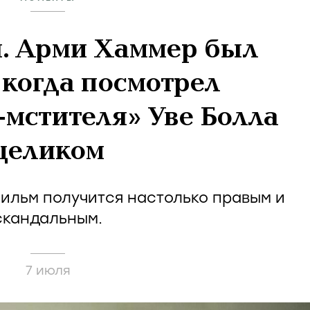
я. Арми Хаммер был
 когда посмотрел
мстителя» Уве Болла
целиком
фильм получится настолько правым и
скандальным.
7 июля