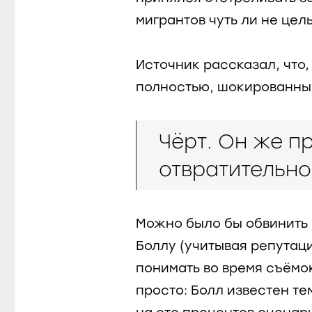
мигрантов чуть ли не цел
Источник рассказал, что
полностью, шокированный
Чёрт. Он же п
отвратительно
Можно было бы обвинить 
Боллу (учитывая репутац
понимать во время съёмок,
просто: Болл известен те