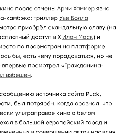
 кино после отмены
Арми Хаммер
явно
а-камбэка: триллер
Уве Болла
быстро приобрёл скандальную славу (на
есплатный доступ в X
Илон Маск
) и
 место по просмотрам на платформе
лось бы, есть чему порадоваться, но не
ер впервые посмотрел «Гражданина-
ыл взбешён
.
о сообщению источника сайта Puck,
ти, был потрясён, когда осознал, что
чески ультраправое кино о белом
ехал в большой европейский город и
амеченных в совершении актов насилия