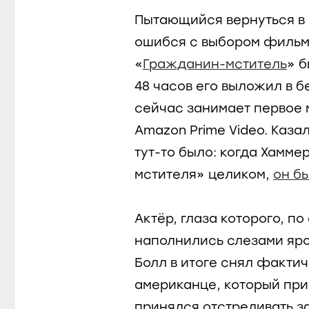
Пытающийся вернуться в
ошибся с выбором фильм
«
Гражданин-мститель
» 
48 часов его выложил в б
сейчас занимает первое
Amazon Prime Video. Каза
тут-то было: когда Хамм
мстителя» целиком,
он б
Актёр, глаза которого, п
наполнились слезами ярос
Болл в итоге снял факти
американце, который при
принялся отстреливать з