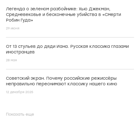
Легенда о зеленом разбойнике: Хью Джекман,
Средневековье и бесконечные убийства в «Смерти
Робин Гуда»
29 июня
От 13 стульев до дяди Иана. Русская классика глазами
иностранцев
28 мая
Советский экран. Почему российские режиссёры
неправильно переснимают классику нашего кино
12 декабря 2025
Показать еще