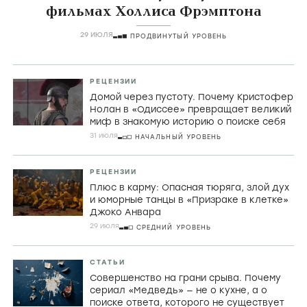
фильмах Холлиса Фрэмптона
29 ИЮЛЯ
ПРОДВИНУТЫЙ УРОВЕНЬ
РЕЦЕНЗИИ
Домой через пустоту. Почему Кристофер
Нолан в «Одиссее» превращает великий
миф в знакомую историю о поиске себя
31 июля
НАЧАЛЬНЫЙ УРОВЕНЬ
РЕЦЕНЗИИ
Плюс в карму: Опасная тюряга, злой дух
и юморные танцы в «Призраке в клетке»
Джоко Анвара
29 июля
СРЕДНИЙ УРОВЕНЬ
СТАТЬИ
Совершенство на грани срыва. Почему
сериал «Медведь» — не о кухне, а о
поиске ответа, которого не существует