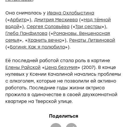
Она снималась у
Ивана Охлобыстина
(«
Арбитр
»),
Дмитрия Месхиева
(«
Над тёмной
водой
»),
Сергея Соловьёва
(«
Три сестры
»),
Глеба Панфилова
(«
Романовы. Венценосная
семья
», «
Хранить вечно
»),
Ренаты Литвиновой
(«
Богиня: Как я полюбила
»).
Её последней работой стала роль в картине
Елены Райской
«
Цена безумия
» (2007). В конце
нулевых у Ксении Качалиной начались проблемы
с алкоголем, которые не позволили ей активно
работать. Последние годы жизни актриса
прожила в одиночестве в своей двухкомнатной
квартире на Тверской улице.
Поделиться