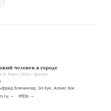
кий человек в городе
n in Town /
2026
/
фильм
я
ьфред Блечингер,
Эл Кук,
Алоис Хок
–
–
lm.ru:
IMDb: