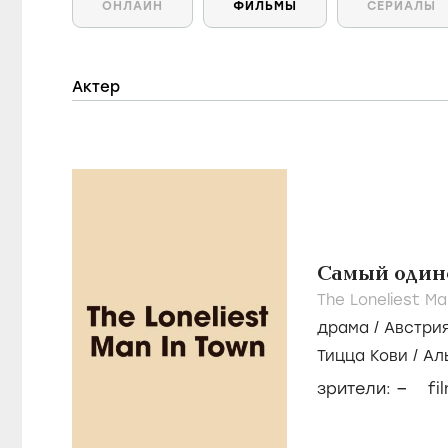
ОНЛАЙН
ФИЛЬМЫ
СЕРИАЛЫ
Актер
Самый одино
The Loneliest Ma
драма
/
Австри
Тицца Кови
/
Ал
–
зрители:
fi