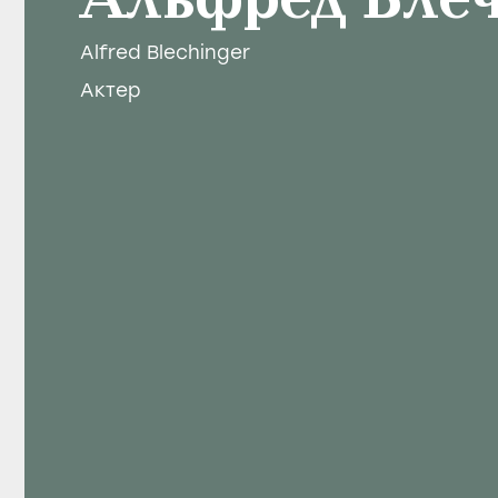
Альфред Бле
Alfred Blechinger
Актер