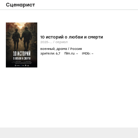
Сценарист
10 историй о любви и смерти
2025-...
/
сериал
военный
,
драма
/
Россия
зрители:
6
,7
film.ru:
–
IMDb:
–