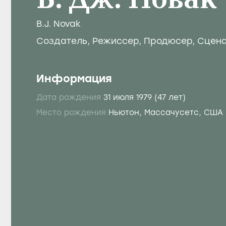
Б. Дж. Новак
B.J. Novak
Создатель
,
Режиссер
,
Продюсер
,
Сцен
Информация
Дата рождения
31 июля 1979
(47 лет)
Место рождения
Ньютон, Массачусетс, США