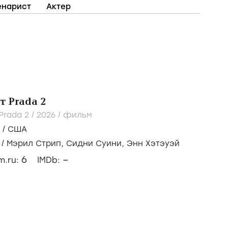
енарист
Актер
т Prada 2
Prada 2 /
2026
/
фильм
/
США
/
Мэрил Стрип,
Сидни Суини,
Энн Хэтэуэй
6
–
lm.ru:
IMDb: