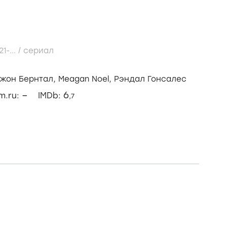
21-...
/
сериал
жон Бернтал,
Meagan Noel,
Рэндал Гонсалес
–
6
lm.ru:
IMDb:
,7