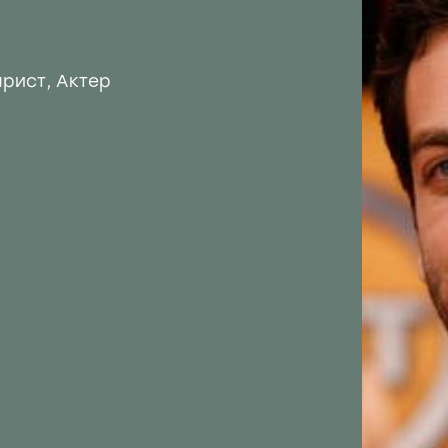
арист
,
Актер