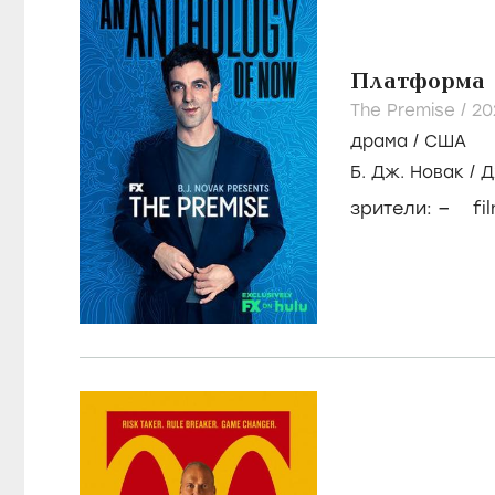
Платформа
The Premise /
20
драма
/
США
Б. Дж. Новак
/
Д
–
зрители:
fi