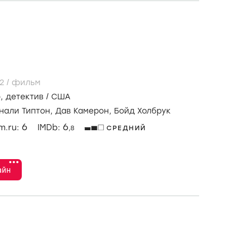
22
/
фильм
р
,
детектив
/
США
нали Типтон,
Дав Камерон,
Бойд Холбрук
6
6
lm.ru:
IMDb:
,8
СРЕДНИЙ
•••
айн