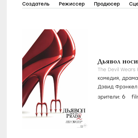
Создатель
Режиссер
Продюсер
Сц
Дьявол носи
The Devil Wears 
комедия
,
драма
Дэвид Фрэнкел
6
зрители:
fi