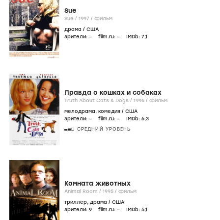
Sue
Sue /
1997
/
фильм
драма
/
США
зрители:
–
film.ru:
–
IMDb:
7
,1
Правда о кошках и собаках
Truth About Cats & Dogs /
1996
/
фильм
мелодрама
,
комедия
/
США
зрители:
–
film.ru:
–
IMDb:
6
,3
СРЕДНИЙ УРОВЕНЬ
Комната животных
Animal Room /
1995
/
фильм
триллер
,
драма
/
США
зрители:
9
film.ru:
–
IMDb:
5
,1