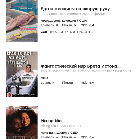
Еда и женщины на скорую руку
Fast Food Fast Women /
2000
/
фильм
мелодрама
,
комедия
/
США
зрители:
8
film.ru:
6
IMDb:
6
,4
ПРОДВИНУТЫЙ УРОВЕНЬ
Фантастический мир Брета Истона
Эллиса
This Is Not an Exit: The Fictional World of Bret Easton Ellis
/
2000
/
фильм
США
зрители:
–
film.ru:
–
IMDb:
5
,9
Mixing Nia
Mixing Nia /
1998
/
фильм
комедия
,
драма
/
США
зрители:
–
film.ru:
–
IMDb:
5
,6