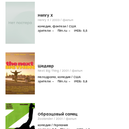
Henry X
Henry X /
2003
/
фильм
комедия
,
фэнтези
/
США
зрители:
–
film.ru:
–
IMDb:
5
,5
Шедевр
Next Big Thing /
2001
/
фильм
мелодрама
,
комедия
/
США
зрители:
–
film.ru:
–
IMDb:
5
,8
Образцовый самец
Zoolander /
2001
/
фильм
комедия
/
Германия