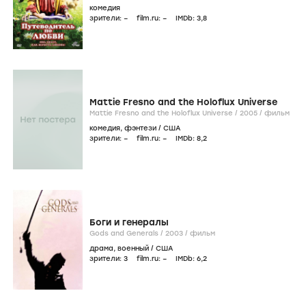
комедия
зрители:
–
film.ru:
–
IMDb:
3
,8
Mattie Fresno and the Holoflux Universe
Mattie Fresno and the Holoflux Universe /
2005
/
фильм
комедия
,
фэнтези
/
США
зрители:
–
film.ru:
–
IMDb:
8
,2
Боги и генералы
Gods and Generals /
2003
/
фильм
драма
,
военный
/
США
зрители:
3
film.ru:
–
IMDb:
6
,2