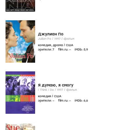
Джулиан По
Julian Po /
1997
/
фильм
комедия
,
драма
/
США
зрители:
7
film.ru:
–
IMDb:
5
,9
Я думаю, я смогу
I Think I Do /
1997
/
фильм
комедия
/
США
зрители:
–
film.ru:
–
IMDb:
6
,6