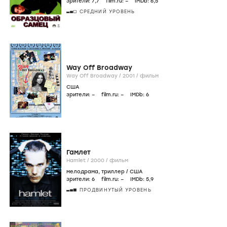
зрители:
7
,7
film.ru:
–
IMDb:
6
,5
СРЕДНИЙ УРОВЕНЬ
Way Off Broadway
Way Off Broadway /
2001
/
фильм
США
зрители:
–
film.ru:
–
IMDb:
6
Гамлет
Hamlet /
2000
/
фильм
мелодрама
,
триллер
/
США
зрители:
6
film.ru:
–
IMDb:
5
,9
ПРОДВИНУТЫЙ УРОВЕНЬ