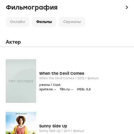
Фильмография
icon
Онлайн
Фильмы
Сериалы
Актер
When the Devil Comes
When the Devil Comes /
2012
/
фильм
ужасы
/
США
зрители:
–
film.ru:
–
IMDb:
5
,8
Sunny Side Up
Sunny Side Up /
2011
/
фильм