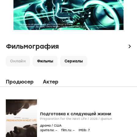
Фильмография
icon
Онлайн
Фильмы
Сериалы
Продюсер
Актер
Подготовка к следующей жизни
Preparation for the Next Life /
2025
/
фильм
драма
/
США
зрители:
–
film.ru:
–
IMDb:
7