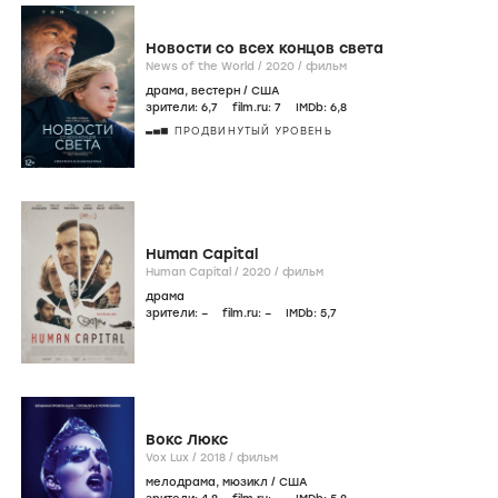
Новости со всех концов света
News of the World /
2020
/
фильм
драма
,
вестерн
/
США
зрители:
6
,7
film.ru:
7
IMDb:
6
,8
ПРОДВИНУТЫЙ УРОВЕНЬ
Human Capital
Human Capital /
2020
/
фильм
драма
зрители:
–
film.ru:
–
IMDb:
5
,7
Вокс Люкс
Vox Lux /
2018
/
фильм
мелодрама
,
мюзикл
/
США