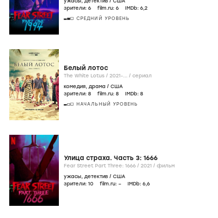
ужасы
,
детектив
/
США
зрители:
6
film.ru:
6
IMDb:
6
,2
СРЕДНИЙ УРОВЕНЬ
Белый лотос
The White Lotus /
2021-...
/
сериал
комедия
,
драма
/
США
зрители:
8
film.ru:
8
IMDb:
8
НАЧАЛЬНЫЙ УРОВЕНЬ
Улица страха. Часть 3: 1666
Fear Street Part Three: 1666 /
2021
/
фильм
ужасы
,
детектив
/
США
зрители:
10
film.ru:
–
IMDb:
6
,6