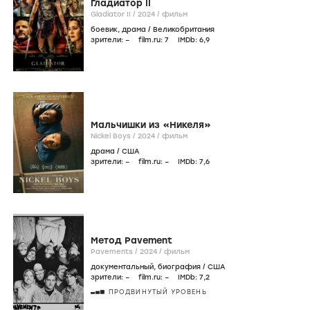
Гладиатор II
Gladiator II /
2024
/
фильм
боевик
,
драма
/
Великобритания
зрители:
–
film.ru:
7
IMDb:
6
,9
Мальчишки из «Никеля»
Nickel Boys /
2024
/
фильм
драма
/
США
зрители:
–
film.ru:
–
IMDb:
7
,6
Метод Pavement
Pavements /
2024
/
фильм
документальный
,
биография
/
США
зрители:
–
film.ru:
–
IMDb:
7
,2
ПРОДВИНУТЫЙ УРОВЕНЬ