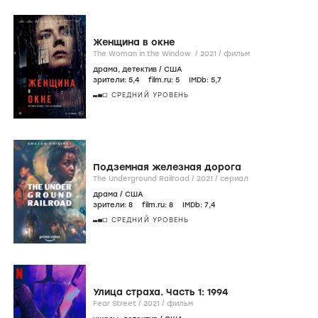
Женщина в окне
The Woman in the Window /
2021
/
фильм
драма
,
детектив
/
США
зрители:
5
,4
film.ru:
5
IMDb:
5
,7
СРЕДНИЙ УРОВЕНЬ
Подземная железная дорога
The Underground Railroad /
2021
/
сериал
драма
/
США
зрители:
8
film.ru:
8
IMDb:
7
,4
СРЕДНИЙ УРОВЕНЬ
Улица страха. Часть 1: 1994
Fear Street /
2021
/
фильм