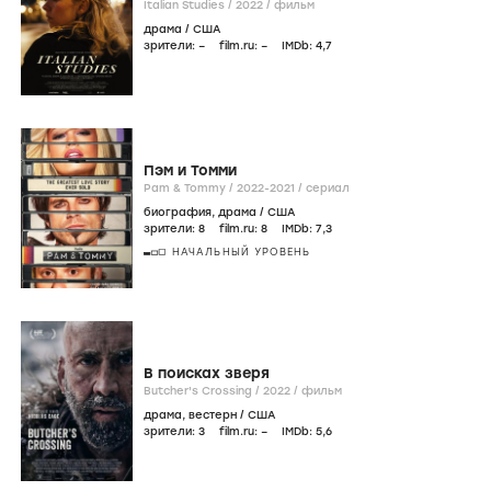
Italian Studies /
2022
/
фильм
драма
/
США
зрители:
–
film.ru:
–
IMDb:
4
,7
Пэм и Томми
Pam & Tommy /
2022-2021
/
сериал
биография
,
драма
/
США
зрители:
8
film.ru:
8
IMDb:
7
,3
НАЧАЛЬНЫЙ УРОВЕНЬ
В поисках зверя
Butcher's Crossing /
2022
/
фильм
драма
,
вестерн
/
США
зрители:
3
film.ru:
–
IMDb:
5
,6