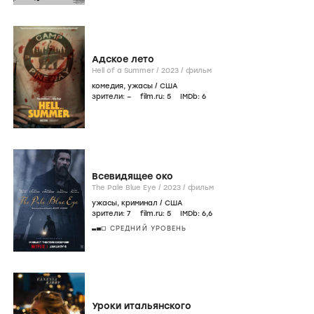
Адское лето
Hell of a Summer /
2023
/
фильм
комедия
,
ужасы
/
США
зрители:
–
film.ru:
5
IMDb:
6
Всевидящее око
The Pale Blue Eye /
2023
/
фильм
ужасы
,
криминал
/
США
зрители:
7
film.ru:
5
IMDb:
6
,6
СРЕДНИЙ УРОВЕНЬ
Уроки итальянского