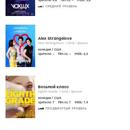
зрители:
4
,8
film.ru:
–
IMDb:
5
,8
СРЕДНИЙ УРОВЕНЬ
Alex Strangelove
Alex Strangelove /
2018
/
фильм
комедия
/
США
зрители:
–
film.ru:
–
IMDb:
6
,3
Восьмой класс
Eighth Grade /
2018
/
фильм
комедия
/
США
зрители:
7
film.ru:
7
IMDb:
7
,4
ПРОДВИНУТЫЙ УРОВЕНЬ