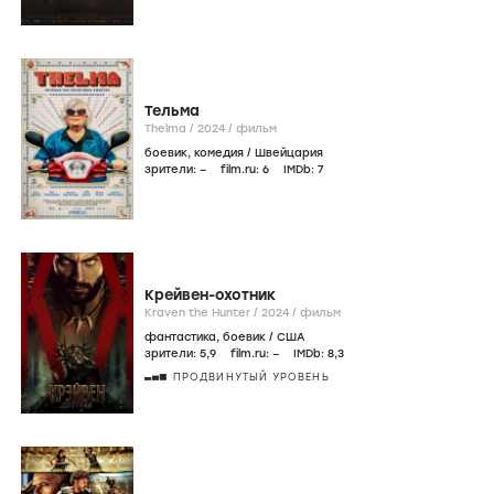
Тельма
Thelma /
2024
/
фильм
боевик
,
комедия
/
Швейцария
зрители:
–
film.ru:
6
IMDb:
7
Крейвен-охотник
Kraven the Hunter /
2024
/
фильм
фантастика
,
боевик
/
США
зрители:
5
,9
film.ru:
–
IMDb:
8
,3
ПРОДВИНУТЫЙ УРОВЕНЬ