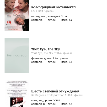
Коэффициент интеллекта
I.Q. /
1994
/
фильм
мелодрама
,
комедия
/
США
зрители:
–
film.ru:
–
IMDb:
6
,2
That Eye, the Sky
That Eye, the Sky /
1994
/
фильм
фэнтези
,
драма
/
Австралия
зрители:
–
film.ru:
–
IMDb:
5
,5
Шесть степеней отчуждения
Six Degrees of Separation /
1993
/
фильм
комедия
,
драма
/
США
зрители:
8
film.ru:
–
IMDb:
6
,8