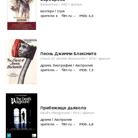
Barbarosa /
1982
/
фильм
вестерн
/
США
зрители:
6
film.ru:
–
IMDb:
6
,3
Песнь Джимми Блэксмита
Chant of Jimmie Blacksmith /
1978
/
фильм
драма
,
биография
/
Австралия
зрители:
–
film.ru:
–
IMDb:
7
,3
Прибежище дьявола
Devil's Playground /
1976
/
фильм
драма
/
Австралия
зрители:
–
film.ru:
–
IMDb:
6
,8