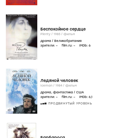
Беспокойное сердце
Plenty /
1985
/
фильм
драма
/
Великобритания
зрители:
–
film.ru:
–
IMDb:
6
Ледяной человек
Iceman /
1984
/
фильм
драма
,
фантастика
/
США
зрители:
–
film.ru:
–
IMDb:
6
,1
ПРОДВИНУТЫЙ УРОВЕНЬ
Барбароса