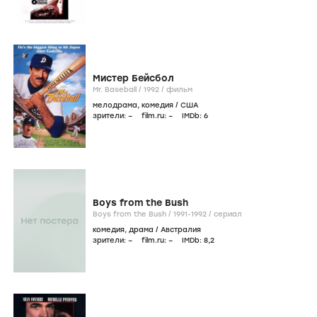
Мистер Бейсбол
Mr. Baseball /
1992
/
фильм
мелодрама
,
комедия
/
США
зрители:
–
film.ru:
–
IMDb:
6
Boys from the Bush
Boys from the Bush /
1991-1992
/
сериал
комедия
,
драма
/
Австралия
зрители:
–
film.ru:
–
IMDb:
8
,2