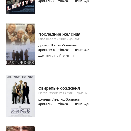
зрители:
7
film.ru:
–
IMDb:
6
,3
Последние желания
Last Orders /
2001
/
фильм
драма
/
Великобритания
зрители:
8
film.ru:
–
IMDb:
6
,9
СРЕДНИЙ УРОВЕНЬ
Свирепые создания
Fierce Creatures /
1997
/
фильм
комедия
/
Великобритания
зрители:
–
film.ru:
–
IMDb:
6
,4