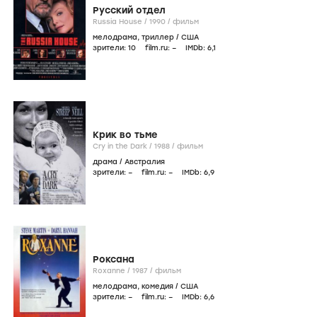
Русский отдел
Russia House /
1990
/
фильм
мелодрама
,
триллер
/
США
зрители:
10
film.ru:
–
IMDb:
6
,1
Крик во тьме
Cry in the Dark /
1988
/
фильм
драма
/
Австралия
зрители:
–
film.ru:
–
IMDb:
6
,9
Роксана
Roxanne /
1987
/
фильм
мелодрама
,
комедия
/
США
зрители:
–
film.ru:
–
IMDb:
6
,6