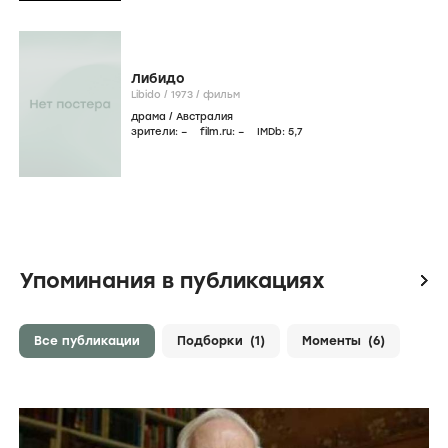
Либидо
Libido /
1973
/
фильм
драма
/
Австралия
зрители:
–
film.ru:
–
IMDb:
5
,7
Упоминания в публикациях
icon
Все публикации
Подборки
(1)
Моменты
(6)