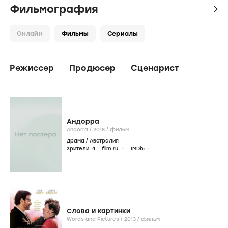
Фильмография
icon
Онлайн
Фильмы
Сериалы
Режиссер
Продюсер
Сценарист
Андорра
Andorra /
2018
/
фильм
драма
/
Австралия
зрители:
4
film.ru:
–
IMDb:
–
Слова и картинки
Words and Pictures /
2013
/
фильм