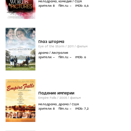
мелодрама
,
комедия
/
США
зрители:
8
film.ru:
–
IMDb:
6
,6
Глаз шторма
Eye of the Storm /
2011
/
фильм
драма
/
Австралия
зрители:
–
film.ru:
–
IMDb:
6
Падение империи
Empire Falls /
2005
/
фильм
мелодрама
,
драма
/
США
зрители:
8
film.ru:
–
IMDb:
7
,2