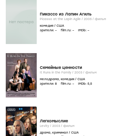
Пикассо из Лапин Агиль
Picasso at the Lapin Agile /
2005
/
фильм
комедия
/
США
зрители:
–
film.ru:
–
IMDb:
–
Семейные ценности
It Runs in the Family /
2003
/
фильм
мелодрама
,
комедия
/
США
зрители:
8
film.ru:
–
IMDb:
5
,5
Легкомыслие
Levity /
2003
/
фильм
драма
,
криминал
/
США