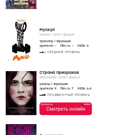
Мускул
Muscle /
2019
/
фильм
триллер
/
Франция
зрители:
–
film.ru:
–
IMDb:
6
СРЕДНИЙ УРОВЕНЬ
Страна призраков
Ghostland /
2018
/
фильм
ужасы
/
Франция
зрители:
9
film.ru:
7
IMDb:
6
,4
ПРОДВИНУТЫЙ УРОВЕНЬ
•••
РЕКЛАМА 18+
Смотреть онлайн