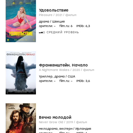
Удовольствие
Pleasure /
2021
/
фильм
драма
/
Швеция
зрители:
–
film.ru:
6
IMDb:
6
,3
СРЕДНИЙ УРОВЕНЬ
Франкенштейн. Начало
A Nightmare Wakes /
2020
/
фильм
триллер
,
драма
/
США
зрители:
–
film.ru:
–
IMDb:
3
,6
Вечно молодой
Never Grow Old /
2019
/
фильм
мелодрама
,
вестерн
/
Ирландия