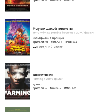
зрители:
–
film.ru:
–
IMDb:
6
Маугли дикой планеты
Terra Willy: La planète inconnue /
2019
/
фильм
мультфильм
/
Франция
зрители:
10
film.ru:
7
IMDb:
6
,6
СРЕДНИЙ УРОВЕНЬ
Воспитание
Farming /
2019
/
фильм
драма
зрители:
–
film.ru:
–
IMDb:
6
,2