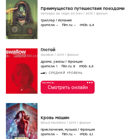
Преимущества путешествия поездами
Ventajas de viajar en tren /
2019
/
фильм
триллер
/
Испания
зрители:
–
film.ru:
–
IMDb:
6
,4
Глотай
Swallow /
2019
/
фильм
драма
,
ужасы
/
Франция
зрители:
1
film.ru:
8
IMDb:
6
,5
СРЕДНИЙ УРОВЕНЬ
•••
РЕКЛАМА 18+
Смотреть онлайн
Кровь машин
Blood Machines /
2019
/
фильм
приключения
,
музыка
/
Франция
зрители:
–
film.ru:
–
IMDb:
6
,1