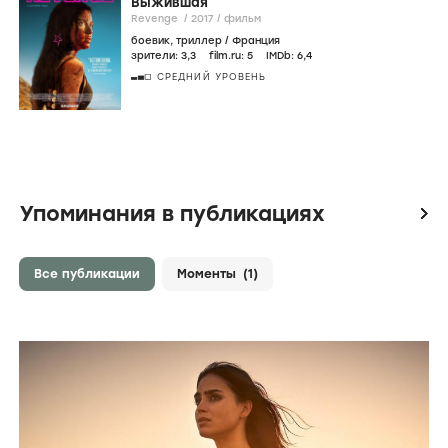
Выжившая
Revenge /
2017
/
фильм
боевик
,
триллер
/
Франция
зрители:
3
,3
film.ru:
5
IMDb:
6
,4
СРЕДНИЙ УРОВЕНЬ
Упоминания в публикациях
icon
Все публикации
Моменты
(1)