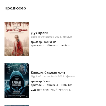
Продюсер
Дух крови
Spirit in the Blood /
2024
/
фильм
триллер
/
Германия
зрители:
–
film.ru:
–
IMDb:
–
Капкан: Судная ночь
Night of the Hunted /
2023
/
фильм
триллер
/
США
зрители:
–
film.ru:
4
IMDb:
5
,2
ПРОДВИНУТЫЙ УРОВЕНЬ