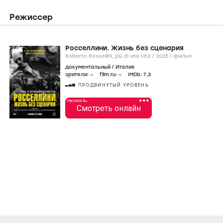
Режиссер
Росселлини. Жизнь без сценария
Roberto Rossellini, più di una vita /
2025
/
фильм
документальный
/
Италия
зрители:
–
film.ru:
–
IMDb:
7
,3
ПРОДВИНУТЫЙ УРОВЕНЬ
•••
РЕКЛАМА 18+
Смотреть онлайн