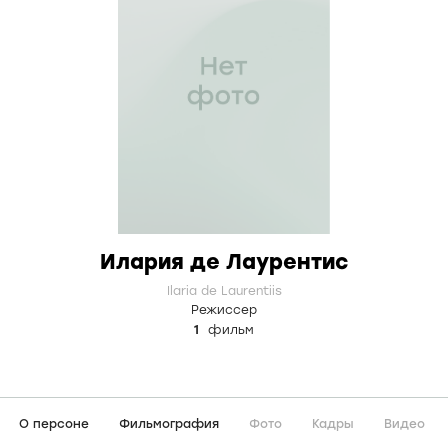
Илария де Лаурентис
Ilaria de Laurentiis
Режиссер
1
фильм
О персоне
Фильмография
Фото
Кадры
Видео