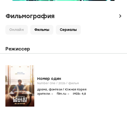
Фильмография
icon
Онлайн
Фильмы
Сериалы
Режиссер
Номер один
Number One /
2026
/
фильм
драма
,
фэнтези
/
Южная Корея
зрители:
–
film.ru:
–
IMDb:
4
,8