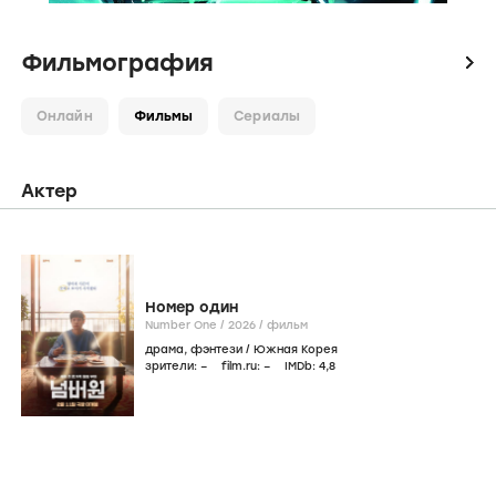
Фильмография
icon
Онлайн
Фильмы
Сериалы
Актер
Номер один
Number One /
2026
/
фильм
драма
,
фэнтези
/
Южная Корея
зрители:
–
film.ru:
–
IMDb:
4
,8