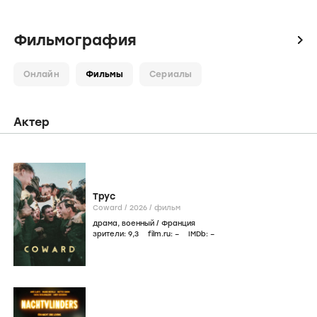
Фильмография
icon
Онлайн
Фильмы
Сериалы
Актер
Трус
Coward /
2026
/
фильм
драма
,
военный
/
Франция
зрители:
9
,3
film.ru:
–
IMDb:
–