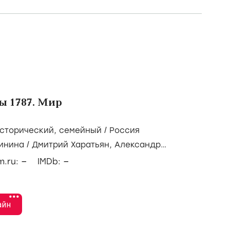
ы 1787. Мир
сторический
,
семейный
/
Россия
инина
/
Дмитрий Харатьян,
Александр
аил Мамаев
–
–
lm.ru:
IMDb:
•••
айн