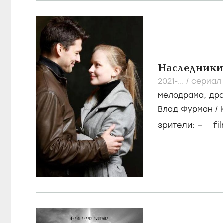
Наследники
2021-...
/
сериал
мелодрама
,
др
Влад Фурман
/
Андрейченко
–
зрители:
fi