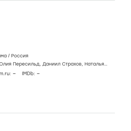
ама
/
Россия
Юлия Пересильд,
Даниил Страхов,
Наталья
–
–
lm.ru:
IMDb: