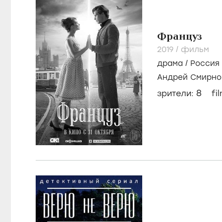
Француз
2019
/
фильм
драма
/
Россия
Андрей Смирно
Ткачук
8
зрители:
fi