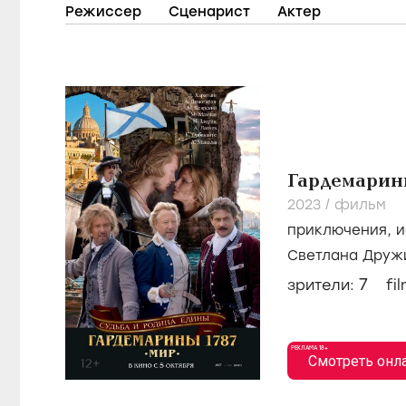
Режиссер
Сценарист
Актер
Гардемарин
2023
/
фильм
приключения
,
и
Светлана Друж
Домогаров,
Мих
7
зрители:
fi
РЕКЛАМА 18+
Смотреть онл