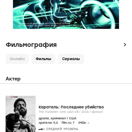
Фильмография
icon
Онлайн
Фильмы
Сериалы
Актер
Каратель: Последнее убийство
The Punisher: One Last Kill /
2026
/
фильм
драма
,
криминал
/
США
зрители:
9
,3
film.ru:
7
IMDb:
–
СРЕДНИЙ УРОВЕНЬ