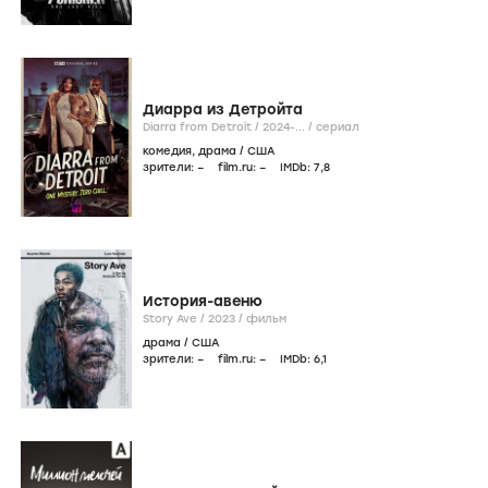
Диарра из Детройта
Diarra from Detroit /
2024-...
/
сериал
комедия
,
драма
/
США
зрители:
–
film.ru:
–
IMDb:
7
,8
История-авеню
Story Ave /
2023
/
фильм
драма
/
США
зрители:
–
film.ru:
–
IMDb:
6
,1