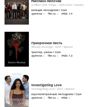
Миллион мелочей
A Million Little Things /
2018-2023
/
сериал
комедия
,
мелодрама
/
США
зрители:
–
film.ru:
–
IMDb:
7
,9
Призрачная месть
Ghostly Revenge /
2007
/
фильм
триллер
,
ужасы
/
США
зрители:
–
film.ru:
–
IMDb:
7
,3
Investigating Love
Investigating Love /
2007
/
фильм
короткометражный
,
мелодрама
/
США
зрители:
–
film.ru:
–
IMDb:
–