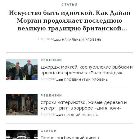
СТАТЬИ
Искусство быть идиоткой. Как Дайан
Морган продолжает последнюю
великую традицию британской
комедии
7 АВГУСТА
НАЧАЛЬНЫЙ УРОВЕНЬ
РЕЦЕНЗИИ
Джордж МакКей, корнуоллские рыбаки и
провал во времени в «Розе Невады»
6 августа
ПРОДВИНУТЫЙ УРОВЕНЬ
РЕЦЕНЗИИ
Страхи материнства, живые деревья и
Руперт Гринт в хорроре «Дитя ночи»
3 августа
СРЕДНИЙ УРОВЕНЬ
СТАТЬИ
Порнографический лимон,