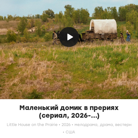
Маленький домик в прериях
(сериал, 2026-...)
Little House on the Prairie
2026
мелодрама,
драма,
вестерн
США