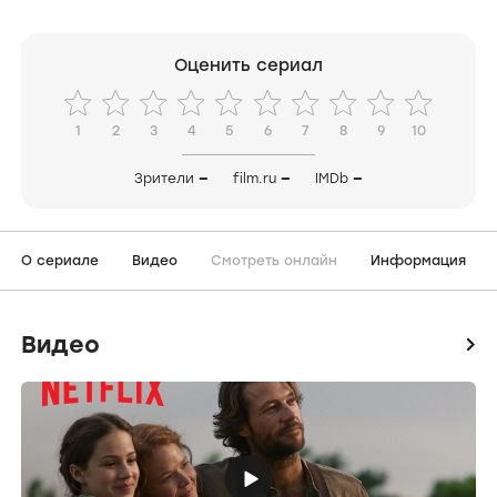
Оценить сериал
1
2
3
4
5
6
7
8
9
10
Зрители
—
film.ru
—
IMDb
—
О сериале
Видео
Смотреть онлайн
Информация
Видео
icon