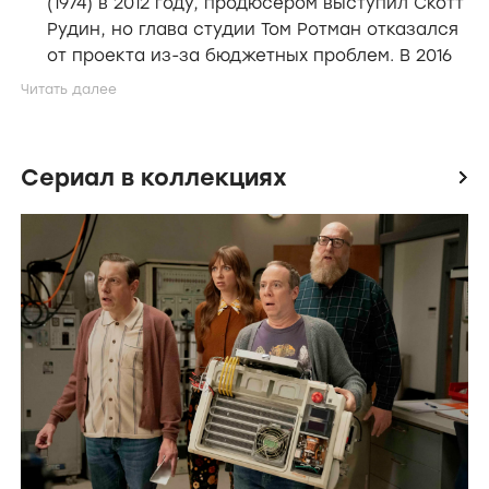
(1974) в 2012 году, продюсером выступил Скотт
Рудин, но глава студии Том Ротман отказался
от проекта из-за бюджетных проблем. В 2016
году Paramount взялась за проект,
сценаристом выступила Эби Морган, а
режиссером - Шон Даркин, но эта версия
также не была реализована. Netflix
Сериал в коллекциях
icon
окончательно утвердил сериал в 2025 году.
Продюсером сериала является Трип
Френдли, чей отец Эд Френдли снял
оригинальный фильм "Маленький домик в
прериях" (1974).