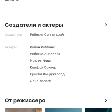
Создатели и актеры
icon
Создатель
Ребекка Сонненшайн
Актеры
Райан Роббинс
Ребекка Амзаллак
Маклин Фиш
Клифф Самтер
Кросби Фицджералд
Элис Халсли
От режиссера
icon