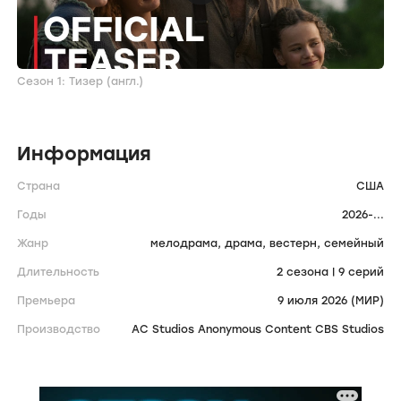
Сезон 1: Тизер (англ.)
Информация
Страна
США
Годы
2026-...
Жанр
мелодрама,
драма,
вестерн,
семейный
Длительность
2 сезона | 9 серий
Премьера
9 июля 2026 (МИР)
Производство
AC Studios Anonymous Content CBS Studios