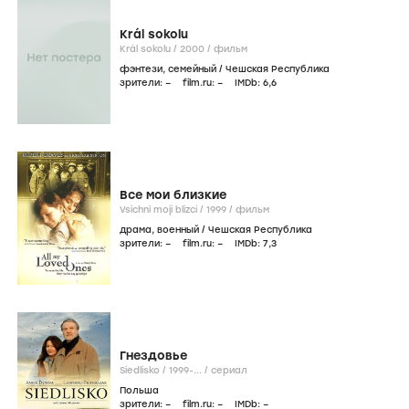
Král sokolu
Král sokolu /
2000
/
фильм
фэнтези
,
семейный
/
Чешская Республика
зрители:
–
film.ru:
–
IMDb:
6
,6
Все мои близкие
Vsichni moji blizci /
1999
/
фильм
драма
,
военный
/
Чешская Республика
зрители:
–
film.ru:
–
IMDb:
7
,3
Гнездовье
Siedlisko /
1999-...
/
сериал
Польша
зрители:
–
film.ru:
–
IMDb:
–