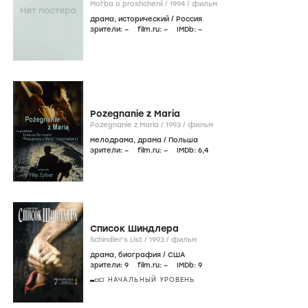
Mol'ba o proshchenii /
1994
/
фильм
драма
,
исторический
/
Россия
зрители:
–
film.ru:
–
IMDb:
–
Pozegnanie z Maria
Pozegnanie z Maria /
1993
/
фильм
мелодрама
,
драма
/
Польша
зрители:
–
film.ru:
–
IMDb:
6
,4
Список Шиндлера
Schindler's List /
1993
/
фильм
драма
,
биография
/
США
зрители:
9
film.ru:
–
IMDb:
9
НАЧАЛЬНЫЙ УРОВЕНЬ