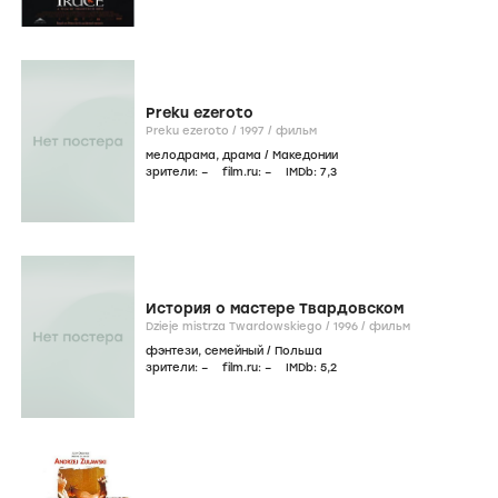
Preku ezeroto
Preku ezeroto /
1997
/
фильм
мелодрама
,
драма
/
Македонии
зрители:
–
film.ru:
–
IMDb:
7
,3
История о мастере Твардовском
Dzieje mistrza Twardowskiego /
1996
/
фильм
фэнтези
,
семейный
/
Польша
зрители:
–
film.ru:
–
IMDb:
5
,2