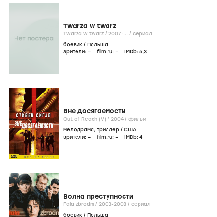
Twarza w twarz
Twarza w twarz /
2007-...
/
сериал
боевик
/
Польша
зрители:
–
film.ru:
–
IMDb:
5
,3
Вне досягаемости
Out of Reach (V) /
2004
/
фильм
мелодрама
,
триллер
/
США
зрители:
–
film.ru:
–
IMDb:
4
Волна преступности
Fala zbrodni /
2003-2008
/
сериал
боевик
/
Польша