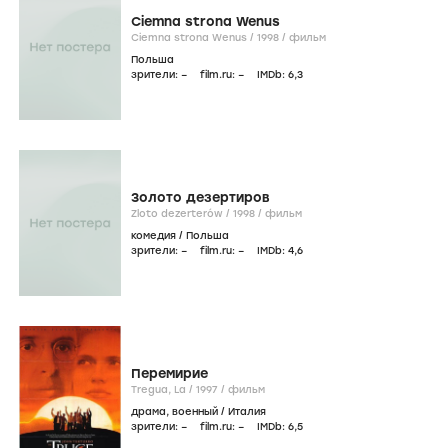
Ciemna strona Wenus
Ciemna strona Wenus /
1998
/
фильм
Польша
зрители:
–
film.ru:
–
IMDb:
6
,3
Золото дезертиров
Zloto dezerterów /
1998
/
фильм
комедия
/
Польша
зрители:
–
film.ru:
–
IMDb:
4
,6
Перемирие
Tregua, La /
1997
/
фильм
драма
,
военный
/
Италия
зрители:
–
film.ru:
–
IMDb:
6
,5