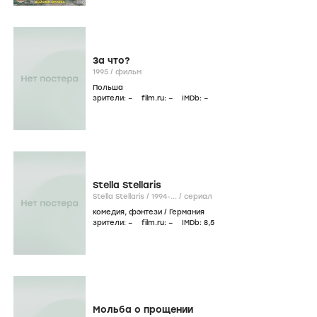
За что?
1995
/
фильм
Польша
зрители:
–
film.ru:
–
IMDb:
–
Stella Stellaris
Stella Stellaris /
1994-...
/
сериал
комедия
,
фэнтези
/
Германия
зрители:
–
film.ru:
–
IMDb:
8
,5
Мольба о прощении