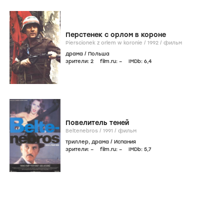
Перстенек с орлом в короне
Pierscionek z orlem w koronie /
1992
/
фильм
драма
/
Польша
зрители:
2
film.ru:
–
IMDb:
6
,4
Повелитель теней
Beltenebros /
1991
/
фильм
триллер
,
драма
/
Испания
зрители:
–
film.ru:
–
IMDb:
5
,7