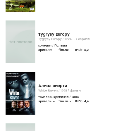
Tygrysy Europy
Tygrysy Europy /
1999-...
/
сериал
комедия
/
Польша
зрители:
–
film.ru:
–
IMDb:
6
,2
Алмаз смерти
White Raven /
1998
/
фильм
триллер
,
криминал
/
США
зрители:
–
film.ru:
–
IMDb:
4
,4