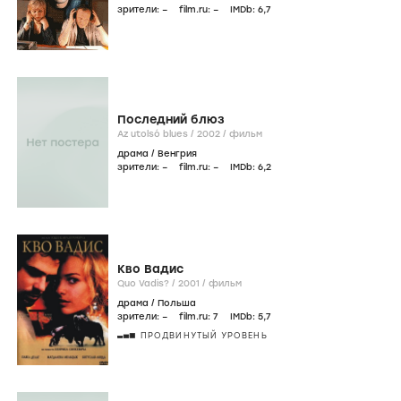
зрители:
–
film.ru:
–
IMDb:
6
,7
Последний блюз
Az utolsó blues /
2002
/
фильм
драма
/
Венгрия
зрители:
–
film.ru:
–
IMDb:
6
,2
Кво Вадис
Quo Vadis? /
2001
/
фильм
драма
/
Польша
зрители:
–
film.ru:
7
IMDb:
5
,7
ПРОДВИНУТЫЙ УРОВЕНЬ