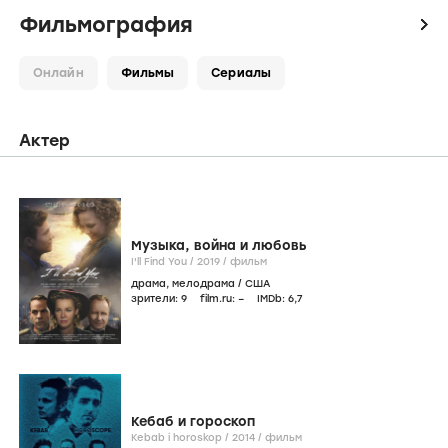
Фильмография
icon
Онлайн
Фильмы
Сериалы
Актер
Музыка, война и любовь
I'll Find You /
2019
/
фильм
драма
,
мелодрама
/
США
зрители:
9
film.ru:
–
IMDb:
6
,7
Кебаб и гороскоп
Kebab i horoskop /
2014
/
фильм