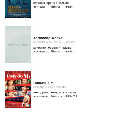
комедия
,
драма
/
Польша
зрители:
–
film.ru:
–
IMDb:
–
Комиссар Алекс
Komisarz Alex /
2012-...
/
сериал
криминал
,
боевик
/
Польша
зрители:
3
film.ru:
–
IMDb:
–
Письма к М.
Listy do M. /
2011
/
фильм
мелодрама
,
комедия
/
Польша
зрители:
–
film.ru:
–
IMDb:
7
,2