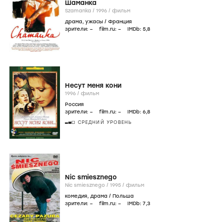
Шаманка
Szamanka /
1996
/
фильм
драма
,
ужасы
/
Франция
зрители:
–
film.ru:
–
IMDb:
5
,8
Несут меня кони
1996
/
фильм
Россия
зрители:
–
film.ru:
–
IMDb:
6
,8
СРЕДНИЙ УРОВЕНЬ
Nic smiesznego
Nic smiesznego /
1995
/
фильм
комедия
,
драма
/
Польша
зрители:
–
film.ru:
–
IMDb:
7
,3