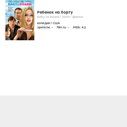
Ребенок на борту
Baby on Board /
2009
/
фильм
комедия
/
США
зрители:
–
film.ru:
–
IMDb:
4
,2