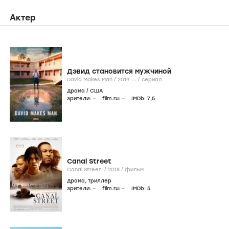
Актер
Дэвид становится мужчиной
David Makes Man /
2019-...
/
сериал
драма
/
США
зрители:
–
film.ru:
–
IMDb:
7
,5
Canal Street
Canal Street /
2018
/
фильм
драма
,
триллер
зрители:
–
film.ru:
–
IMDb:
5