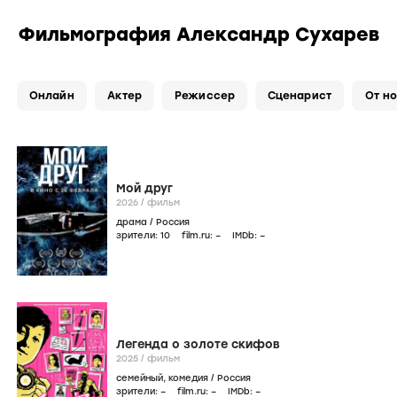
Фильмография Александр Сухарев
Онлайн
Актер
Режиссер
Сценарист
Мой друг
2026
/
фильм
драма
/
Россия
зрители:
10
film.ru:
–
IMDb:
–
Легенда о золоте скифов
2025
/
фильм
семейный
,
комедия
/
Россия
зрители:
–
film.ru:
–
IMDb:
–