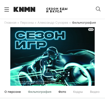
S
k
СЕЗОН ЕДЫ
И ВКУСА
i
p
Главная
Персоны
Александр Сухарев
Фильмография
t
o
m
a
i
n
c
o
n
t
e
n
О персоне
Фильмография
Фото
Кадры
Видео
t