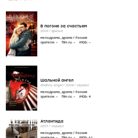
В погоне за счастьем
2009
/
фильм
мелодрама
,
драма
/
Россия
зрители:
–
film.ru:
–
IMDb:
–
Шальной ангел
Shalnoy angel /
2008
/
сериал
мелодрама
,
драма
/
Россия
зрители:
–
film.ru:
–
IMDb:
4
Атлантида
2007
/
сериал
мелодрама
,
драма
/
Россия
зрители:
–
film.ru:
–
IMDb:
6
,1