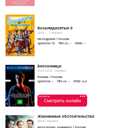
Восьмидесятые 5
2015-...
/
сериал
мелодрама
/
Россия
зрители:
10
film.ru:
–
IMDb:
–
Бессонница
2014-2013
/
сериал
боевик
/
Россия
зрители:
–
film.ru:
–
IMDb:
6
,3
•••
РЕКЛАМА 18+
Смотреть онлайн
Жизненные обстоятельства
2014
/
сериал
мелодрама
,
криминал
/
Россия