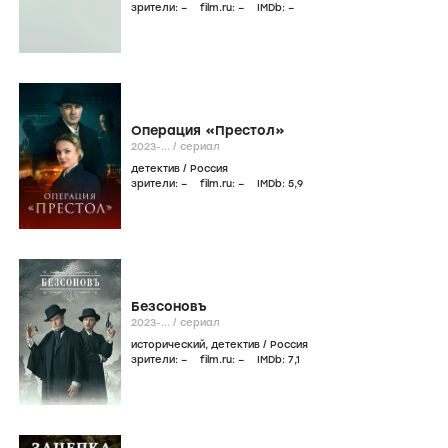
зрители:
–
film.ru:
–
IMDb:
–
Операция «Престол»
2023-...
/
сериал
детектив
/
Россия
зрители:
–
film.ru:
–
IMDb:
5
,9
Безсоновъ
2023-...
/
сериал
исторический
,
детектив
/
Россия
зрители:
–
film.ru:
–
IMDb:
7
,1