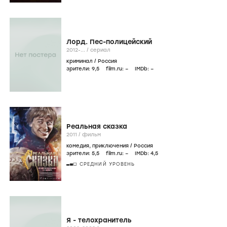
Лорд. Пес-полицейский
2012-...
/
сериал
криминал
/
Россия
зрители:
9
,5
film.ru:
–
IMDb:
–
Реальная сказка
2011
/
фильм
комедия
,
приключения
/
Россия
зрители:
5
,5
film.ru:
–
IMDb:
4
,5
СРЕДНИЙ УРОВЕНЬ
Я - телохранитель