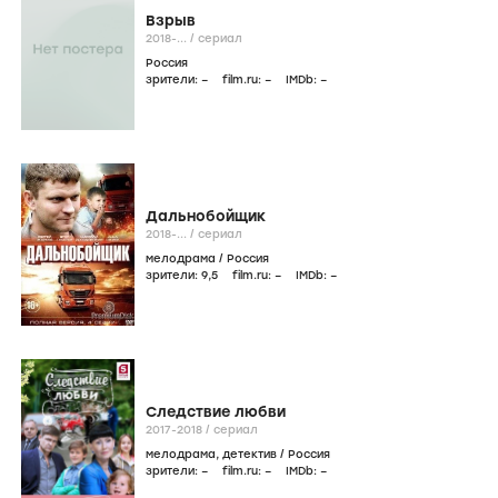
Взрыв
2018-...
/
сериал
Россия
зрители:
–
film.ru:
–
IMDb:
–
Дальнобойщик
2018-...
/
сериал
мелодрама
/
Россия
зрители:
9
,5
film.ru:
–
IMDb:
–
Следствие любви
2017-2018
/
сериал
мелодрама
,
детектив
/
Россия
зрители:
–
film.ru:
–
IMDb:
–