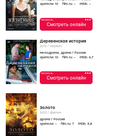
зрители:
10
film.ru:
–
IMDb:
–
•••
РЕКЛАМА 18+
Смотреть онлайн
Деревенская история
2012
/
сериал
мелодрама
,
драма
/
Россия
зрители:
10
film.ru:
–
IMDb:
6
,7
•••
РЕКЛАМА 18+
Смотреть онлайн
Золото
2012
/
фильм
драма
/
Россия
зрители:
–
film.ru:
7
IMDb:
5
,8