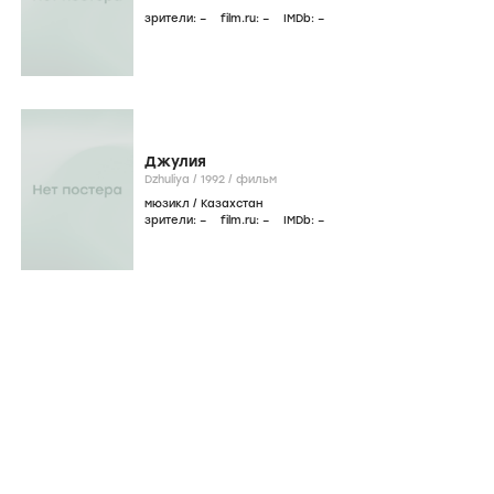
зрители:
–
film.ru:
–
IMDb:
–
Джулия
Dzhuliya /
1992
/
фильм
мюзикл
/
Казахстан
зрители:
–
film.ru:
–
IMDb:
–