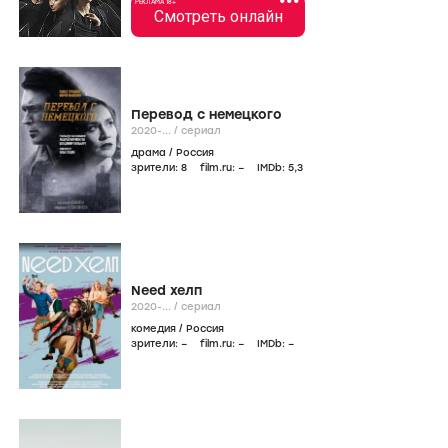
•••
РЕКЛАМА 18+
Смотреть онлайн
Перевод с немецкого
2020-...
/
сериал
драма
/
Россия
зрители:
8
film.ru:
–
IMDb:
5
,3
Need хелп
2020-...
/
сериал
комедия
/
Россия
зрители:
–
film.ru:
–
IMDb:
–