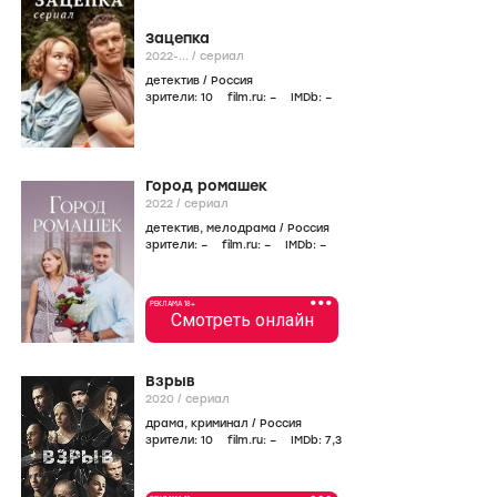
Зацепка
2022-...
/
сериал
детектив
/
Россия
зрители:
10
film.ru:
–
IMDb:
–
Город ромашек
2022
/
сериал
детектив
,
мелодрама
/
Россия
зрители:
–
film.ru:
–
IMDb:
–
•••
РЕКЛАМА 18+
Смотреть онлайн
Взрыв
2020
/
сериал
драма
,
криминал
/
Россия
зрители:
10
film.ru:
–
IMDb:
7
,3