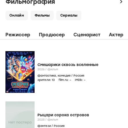
Фильмография
icon
Онлайн
Фильмы
Сериалы
Режиссер
Продюсер
Сценарист
Актер
Смешарики сквозь вселенные
2026
/
фильм
фантастика
,
комедия
/
Россия
зрители:
10
film.ru:
–
IMDb:
–
Рыцари сорока островов
2025
/
фильм
фэнтези
/
Россия