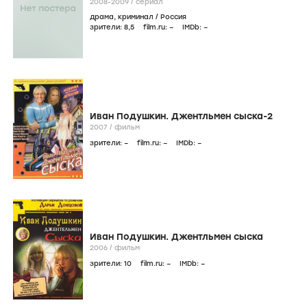
2008-2009
/
сериал
драма
,
криминал
/
Россия
зрители:
8
,5
film.ru:
–
IMDb:
–
Иван Подушкин. Джентльмен сыска-2
2007
/
фильм
зрители:
–
film.ru:
–
IMDb:
–
Иван Подушкин. Джентльмен сыска
2006
/
фильм
зрители:
10
film.ru:
–
IMDb:
–