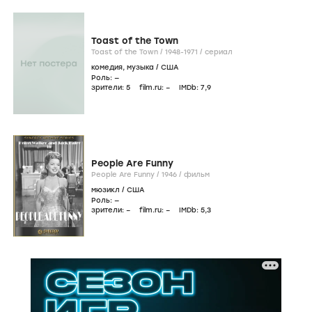
Toast of the Town
Toast of the Town /
1948-1971
/
сериал
комедия
,
музыка
/
США
Роль: —
зрители:
5
film.ru:
–
IMDb:
7
,9
People Are Funny
People Are Funny /
1946
/
фильм
мюзикл
/
США
Роль: —
зрители:
–
film.ru:
–
IMDb:
5
,3