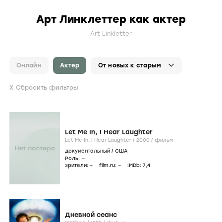
Арт Линклеттер как актер
Art Linkletter
Онлайн
Актер
Сбросить фильтры
Let Me In, I Hear Laughter
Let Me In, I Hear Laughter /
2000
/
фильм
документальный
/
США
Роль: —
зрители:
–
film.ru:
–
IMDb:
7
,4
Дневной сеанс