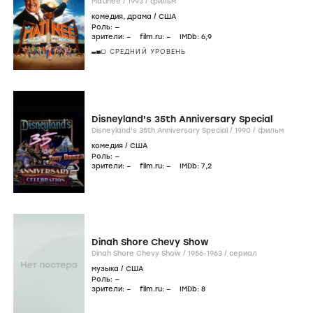
Matinee /
1993
/
фильм
комедия
,
драма
/
США
Роль: —
зрители:
–
film.ru:
–
IMDb:
6
,9
СРЕДНИЙ УРОВЕНЬ
Disneyland's 35th Anniversary Special
Disneyland's 35th Anniversary Special /
1990
/
фильм
комедия
/
США
Роль: —
зрители:
–
film.ru:
–
IMDb:
7
,2
Dinah Shore Chevy Show
Dinah Shore Chevy Show /
1956-1963
/
сериал
музыка
/
США
Роль: —
зрители:
–
film.ru:
–
IMDb:
8