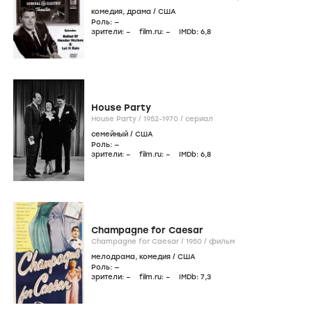
комедия
,
драма
/
США
Роль: —
зрители:
–
film.ru:
–
IMDb:
6
,8
House Party
House Party /
1952-1970
/
сериал
семейный
/
США
Роль: —
зрители:
–
film.ru:
–
IMDb:
6
,8
Champagne for Caesar
Champagne for Caesar /
1950
/
фильм
мелодрама
,
комедия
/
США
Роль: —
зрители:
–
film.ru:
–
IMDb:
7
,3