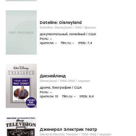
Dateline: Disneyland
Dateline: Disneyland /
1955
/
фильм
документальный
,
семейный
/
США
Роль: —
зрители:
–
film.ru:
–
IMDb:
7
,4
Диснейленд
Disneyland /
1954-1990
/
сериал
драма
,
биография
/
США
Роль: —
зрители:
10
film.ru:
–
IMDb:
8
,4
Дженерал Электрик театр
General Electric Theater /
1953-1962
/
сериал