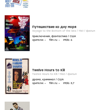
Путешествие ко дну моря
Voyage to the Bottom of the Sea /
1961
/
фильм
приключения
,
фантастика
/
США
зрители:
–
film.ru:
–
IMDb:
6
Twelve Hours to Kill
Twelve Hours to Kill /
1960
/
фильм
драма
,
криминал
/
США
зрители:
–
film.ru:
–
IMDb:
5
,7