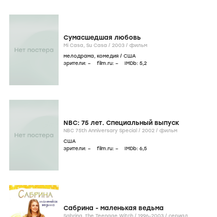
Сумасшедшая любовь
Mi Casa, Su Casa /
2003
/
фильм
мелодрама
,
комедия
/
США
зрители:
–
film.ru:
–
IMDb:
5
,2
NBC: 75 лет. Специальный выпуск
NBC 75th Anniversary Special /
2002
/
фильм
США
зрители:
–
film.ru:
–
IMDb:
6
,5
Сабрина - маленькая ведьма
Sabrina, the Teenage Witch /
1996-2003
/
сериал