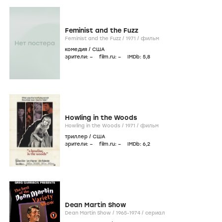
Feminist and the Fuzz
Feminist and the Fuzz /
1971
/
фильм
комедия
/
США
зрители:
–
film.ru:
–
IMDb:
5
,8
Howling in the Woods
Howling in the Woods /
1971
/
фильм
триллер
/
США
зрители:
–
film.ru:
–
IMDb:
6
,2
Dean Martin Show
Dean Martin Show /
1965-1974
/
сериал