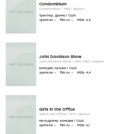
Condominium
Condominium /
1980
/
фильм
триллер
,
драма
/
США
зрители:
–
film.ru:
–
IMDb:
6
,3
John Davidson Show
John Davidson Show /
1980-1982
/
сериал
комедия
,
музыка
/
США
зрители:
–
film.ru:
–
IMDb:
4
,4
Girls in the Office
Girls in the Office /
1979
/
фильм
мелодрама
,
комедия
/
США
зрители:
–
film.ru:
–
IMDb:
6
,1