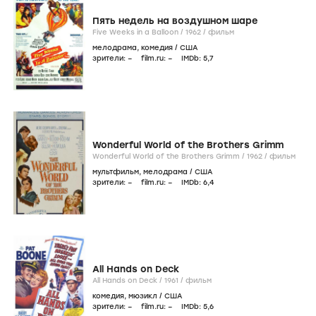
Пять недель на воздушном шаре
Five Weeks in a Balloon /
1962
/
фильм
мелодрама
,
комедия
/
США
зрители:
–
film.ru:
–
IMDb:
5
,7
Wonderful World of the Brothers Grimm
Wonderful World of the Brothers Grimm /
1962
/
фильм
мультфильм
,
мелодрама
/
США
зрители:
–
film.ru:
–
IMDb:
6
,4
All Hands on Deck
All Hands on Deck /
1961
/
фильм
комедия
,
мюзикл
/
США
зрители:
–
film.ru:
–
IMDb:
5
,6