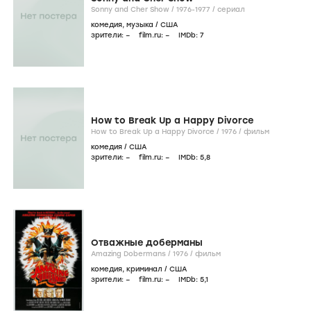
Sonny and Cher Show /
1976-1977
/
сериал
комедия
,
музыка
/
США
зрители:
–
film.ru:
–
IMDb:
7
How to Break Up a Happy Divorce
How to Break Up a Happy Divorce /
1976
/
фильм
комедия
/
США
зрители:
–
film.ru:
–
IMDb:
5
,8
Отважные доберманы
Amazing Dobermans /
1976
/
фильм
комедия
,
криминал
/
США
зрители:
–
film.ru:
–
IMDb:
5
,1