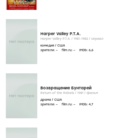
Harper Valley P.T.A.
Harper Valley P.T.A. /
1981-1982
/
сериал
комедия
/
США
зрители:
–
film.ru:
–
IMDb:
6
,6
Возвращение Бунтарей
Return of the Rebels /
1981
/
фильм
драма
/
США
зрители:
–
film.ru:
–
IMDb:
4
,7