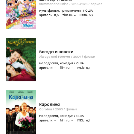
Shimmer and Shine /
2015-2020
/
сериал
мультфильм
,
приключения
/
США
зрители:
8
,5
film.ru:
–
IMDb:
5
,2
Всегда и навеки
Always and Forever /
2009
/
фильм
мелодрама
,
комедия
/
США
зрители:
–
film.ru:
–
IMDb:
6
,1
Каролина
Carolina /
2003
/
фильм
мелодрама
,
комедия
/
США
зрители:
–
film.ru:
–
IMDb:
6
,1