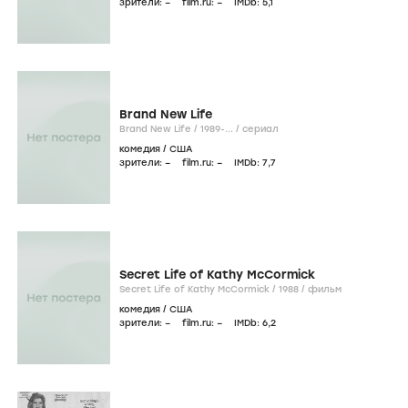
зрители:
–
film.ru:
–
IMDb:
5
,1
Brand New Life
Brand New Life /
1989-...
/
сериал
комедия
/
США
зрители:
–
film.ru:
–
IMDb:
7
,7
Secret Life of Kathy McCormick
Secret Life of Kathy McCormick /
1988
/
фильм
комедия
/
США
зрители:
–
film.ru:
–
IMDb:
6
,2