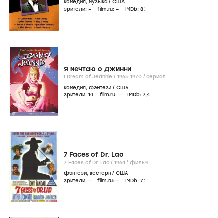
комедия
,
музыка
/
США
зрители:
–
film.ru:
–
IMDb:
8
,1
Я мечтаю о Джинни
I Dream of Jeannie /
1965-1970
/
сериал
комедия
,
фэнтези
/
США
зрители:
10
film.ru:
–
IMDb:
7
,4
7 Faces of Dr. Lao
7 Faces of Dr. Lao /
1964
/
фильм
фэнтези
,
вестерн
/
США
зрители:
–
film.ru:
–
IMDb:
7
,1