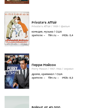
Private's Affair
Private's Affair /
1959
/
фильм
комедия
,
музыка
/
США
зрители:
–
film.ru:
–
IMDb:
5
,4
Перри Мэйсон
Perry Mason /
1957-1966
/
сериал
драма
,
криминал
/
США
зрители:
–
film.ru:
–
IMDb:
8
,3
Bailout at 43,000