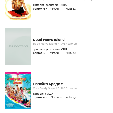
комедия
,
фэнтези
/
США
зрители:
7
film.ru:
–
IMDb:
6
,7
Dead Man's Island
Dead Man's Island /
1996
/
фильм
триллер
,
детектив
/
США
зрители:
–
film.ru:
–
IMDb:
4
,8
Семейка Брэди 2
Very Brady Sequel /
1996
/
фильм
комедия
/
США
зрители:
–
film.ru:
–
IMDb:
5
,9