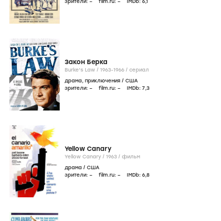
зрители:
–
film.ru:
–
IMDb:
6
,1
Закон Берка
Burke's Law /
1963-1966
/
сериал
драма
,
приключения
/
США
зрители:
–
film.ru:
–
IMDb:
7
,3
Yellow Canary
Yellow Canary /
1963
/
фильм
драма
/
США
зрители:
–
film.ru:
–
IMDb:
6
,8