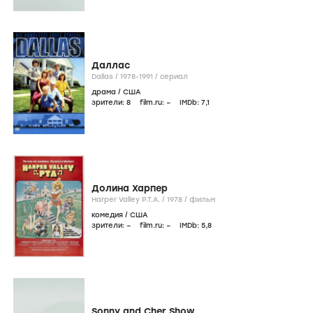
Даллас
Dallas /
1978-1991
/
сериал
драма
/
США
зрители:
8
film.ru:
–
IMDb:
7
,1
Долина Харпер
Harper Valley P.T.A. /
1978
/
фильм
комедия
/
США
зрители:
–
film.ru:
–
IMDb:
5
,8
Sonny and Cher Show