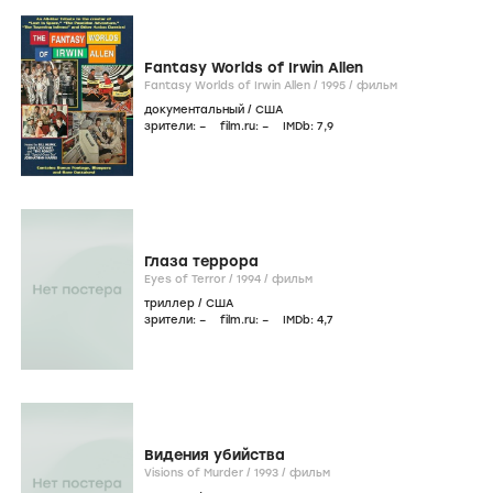
Fantasy Worlds of Irwin Allen
Fantasy Worlds of Irwin Allen /
1995
/
фильм
документальный
/
США
зрители:
–
film.ru:
–
IMDb:
7
,9
Глаза террора
Eyes of Terror /
1994
/
фильм
триллер
/
США
зрители:
–
film.ru:
–
IMDb:
4
,7
Видения убийства
Visions of Murder /
1993
/
фильм