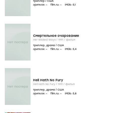
триллер
/
США
зрители:
–
film.ru:
–
IMDb:
5
,1
Смертельное очарование
Her Wicked Ways /
1991
/
фильм
триллер
,
драма
/
США
зрители:
–
film.ru:
–
IMDb:
5
,4
Hell Hath No Fury
Hell Hath No Fury /
1991
/
фильм
триллер
,
драма
/
США
зрители:
–
film.ru:
–
IMDb:
5
,8