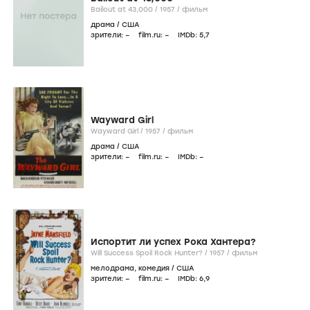
Bailout at 43,000 /
1957
/
фильм
драма
/
США
зрители:
–
film.ru:
–
IMDb:
5
,7
Wayward Girl
Wayward Girl /
1957
/
фильм
драма
/
США
зрители:
–
film.ru:
–
IMDb:
–
Испортит ли успех Рока Хантера?
Will Success Spoil Rock Hunter? /
1957
/
фильм
мелодрама
,
комедия
/
США
зрители:
–
film.ru:
–
IMDb:
6
,9