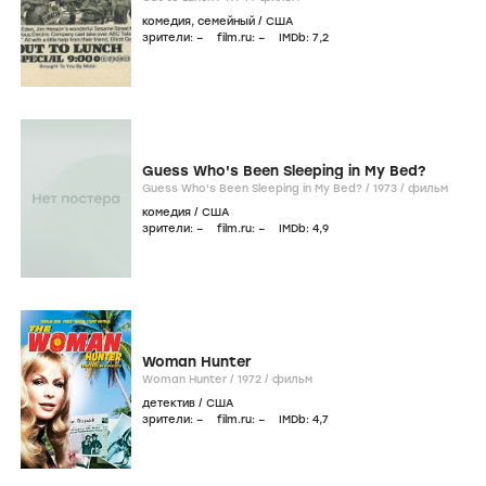
комедия
,
семейный
/
США
зрители:
–
film.ru:
–
IMDb:
7
,2
Guess Who's Been Sleeping in My Bed?
Guess Who's Been Sleeping in My Bed? /
1973
/
фильм
комедия
/
США
зрители:
–
film.ru:
–
IMDb:
4
,9
Woman Hunter
Woman Hunter /
1972
/
фильм
детектив
/
США
зрители:
–
film.ru:
–
IMDb:
4
,7