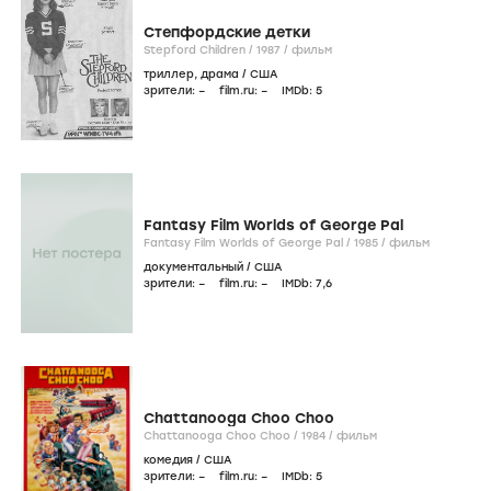
Степфордские детки
Stepford Children /
1987
/
фильм
триллер
,
драма
/
США
зрители:
–
film.ru:
–
IMDb:
5
Fantasy Film Worlds of George Pal
Fantasy Film Worlds of George Pal /
1985
/
фильм
документальный
/
США
зрители:
–
film.ru:
–
IMDb:
7
,6
Chattanooga Choo Choo
Chattanooga Choo Choo /
1984
/
фильм
комедия
/
США
зрители:
–
film.ru:
–
IMDb:
5