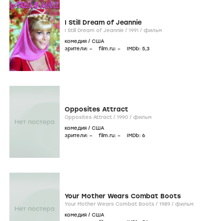
I Still Dream of Jeannie
I Still Dream of Jeannie /
1991
/
фильм
комедия
/
США
зрители:
–
film.ru:
–
IMDb:
5
,3
Opposites Attract
Opposites Attract /
1990
/
фильм
комедия
/
США
зрители:
–
film.ru:
–
IMDb:
6
Your Mother Wears Combat Boots
Your Mother Wears Combat Boots /
1989
/
фильм
комедия
/
США