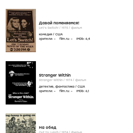
Давай поменяемся!
Let's Switch! /
1975
/
фильм
комедия
/
США
зрители:
–
film.ru:
–
IMDb:
6
,4
Stranger Within
Stranger Within /
1974
/
фильм
детектив
,
фантастика
/
США
зрители:
–
film.ru:
–
IMDb:
6
,1
На обед
Out to Lunch /
1974
/
фильм