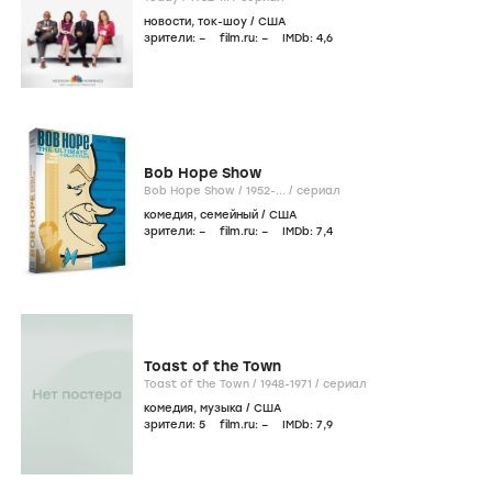
новости
,
ток-шоу
/
США
зрители:
–
film.ru:
–
IMDb:
4
,6
Bob Hope Show
Bob Hope Show /
1952-...
/
сериал
комедия
,
семейный
/
США
зрители:
–
film.ru:
–
IMDb:
7
,4
Toast of the Town
Toast of the Town /
1948-1971
/
сериал
комедия
,
музыка
/
США
зрители:
5
film.ru:
–
IMDb:
7
,9