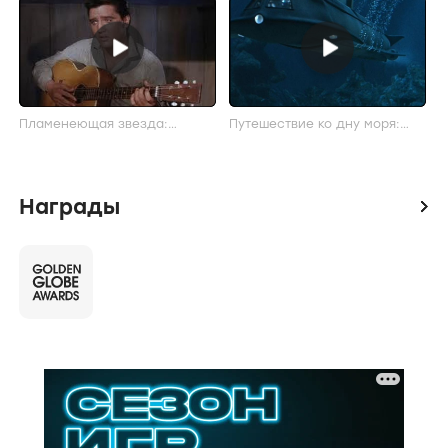
Пламенеющая звезда:
Путешествие ко дну моря:
Трейлер
Трейлер
Награды
icon