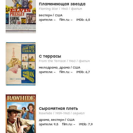
Пламенеющая звезда
Flaming Star /
1960
/
фильм
вестерн
/
США
зрители:
–
film.ru:
–
IMDb:
6
,5
С террасы
From the Terrace /
1960
/
фильм
мелодрама
,
драма
/
США
зрители:
–
film.ru:
–
IMDb:
6
,7
Сыромятная плеть
Rawhide /
1959-1965
/
сериал
драма
,
вестерн
/
США
зрители:
9
,5
film.ru:
–
IMDb:
7
,9