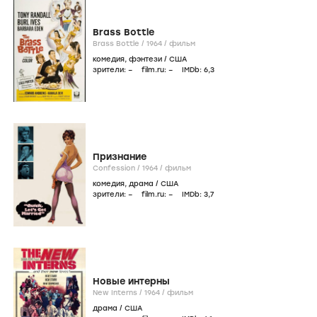
Brass Bottle
Brass Bottle /
1964
/
фильм
комедия
,
фэнтези
/
США
зрители:
–
film.ru:
–
IMDb:
6
,3
Признание
Confession /
1964
/
фильм
комедия
,
драма
/
США
зрители:
–
film.ru:
–
IMDb:
3
,7
Новые интерны
New Interns /
1964
/
фильм
драма
/
США