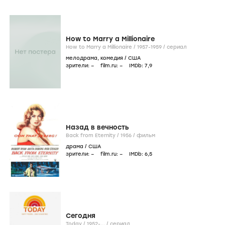
How to Marry a Millionaire
How to Marry a Millionaire /
1957-1959
/
сериал
мелодрама
,
комедия
/
США
зрители:
–
film.ru:
–
IMDb:
7
,9
Назад в вечность
Back from Eternity /
1956
/
фильм
драма
/
США
зрители:
–
film.ru:
–
IMDb:
6
,5
Сегодня
Today /
1952-...
/
сериал