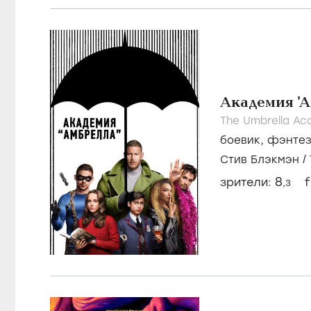
Академия 'А
The Umbrella A
боевик
,
фэнте
Стив Блэкмэн
/
8
зрители:
f
,3