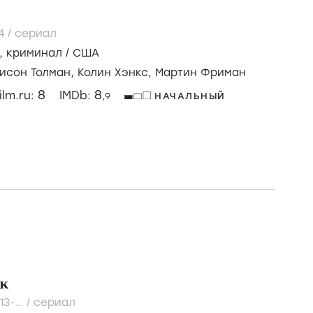
24
/
сериал
,
криминал
/
США
исон Толман,
Колин Хэнкс,
Мартин Фриман
8
8
ilm.ru:
IMDb:
,9
НАЧАЛЬНЫЙ
к
13-...
/
сериал