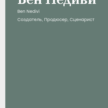
Бен Недиви
Ben Nedivi
Создатель
,
Продюсер
,
Сценарист