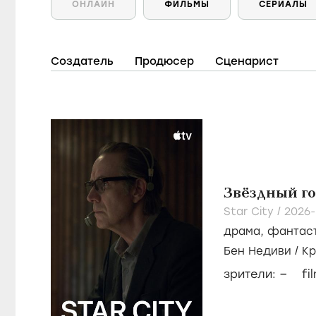
ОНЛАЙН
ФИЛЬМЫ
СЕРИАЛЫ
Создатель
Продюсер
Сценарист
Звёздный г
Star City /
2026-
драма
,
фантас
Бен Недиви
/
К
–
зрители:
fi