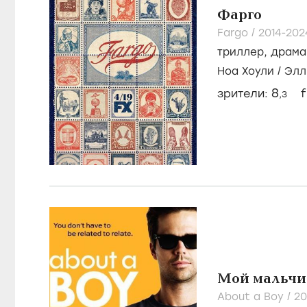
Фарго
Fargo /
2014-20
триллер
,
драма
Ноа Хоули
/
Элл
8
зрители:
f
,3
Мой мальчи
About a Boy /
20