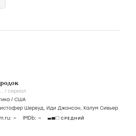
ородок
...
/
сериал
тика
/
США
ристофер Шервуд,
Иди Джонсон,
Калум Сивьер
–
–
lm.ru:
IMDb:
СРЕДНИЙ