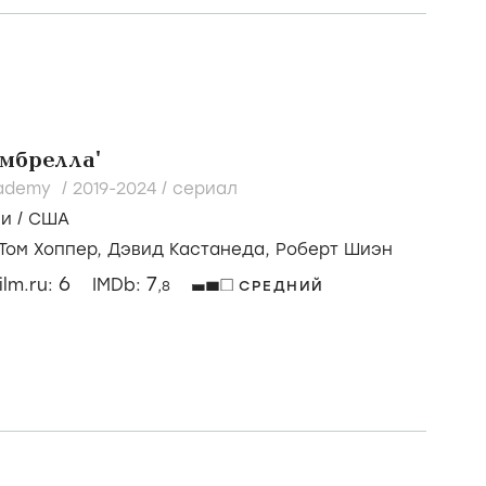
мбрелла'
cademy /
2019-2024
/
сериал
зи
/
США
Том Хоппер,
Дэвид Кастанеда,
Роберт Шиэн
6
7
ilm.ru:
IMDb:
,8
СРЕДНИЙ