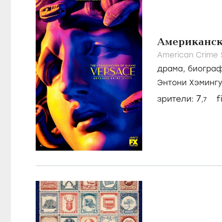
Американск
American Crime 
драма
,
биогра
Энтони Хэминг
Траволта
7
зрители:
f
,7