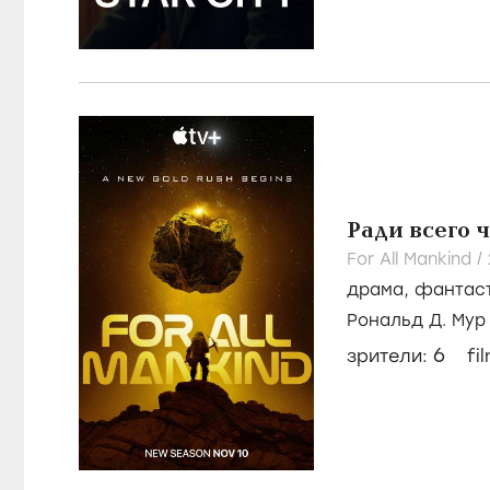
Ради всего 
For All Mankind /
драма
,
фантас
Рональд Д. Мур
6
зрители:
fi