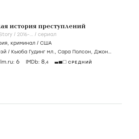
ая история преступлений
Story /
2016-...
/
сериал
фия
,
криминал
/
США
уэй
/
Кьюба Гудинг мл.,
Сара Полсон,
Джон
6
8
ilm.ru:
IMDb:
,4
СРЕДНИЙ