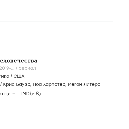
человечества
2019-...
/
сериал
тика
/
США
/
Крис Бауэр,
Ноа Харпстер,
Меган Литерс
–
8
lm.ru:
IMDb:
,1