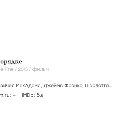
порядке
Be Fine /
2015
/
фильм
Рэйчел МакАдамс,
Джеймс Франко,
Шарлотта
–
5
lm.ru:
IMDb:
,5