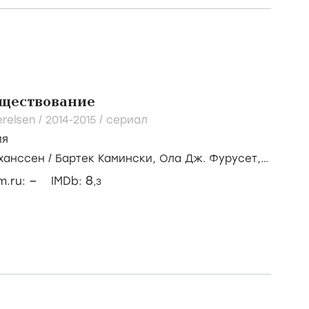
уществование
ærelsen /
2014-2015
/
сериал
ия
ханссен
/
Бартек Камински,
Ола Дж. Фурусет,
траум
–
8
lm.ru:
IMDb:
,3