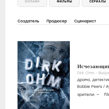
ОНЛАЙН
ФИЛЬМЫ
СЕРИАЛЫ
Создатель
Продюсер
Сценарист
Исчезающий
Dirk Ohm - Illus
драма
,
детекти
Bobbie Peers
/
А
Haavind
–
зрители:
fi