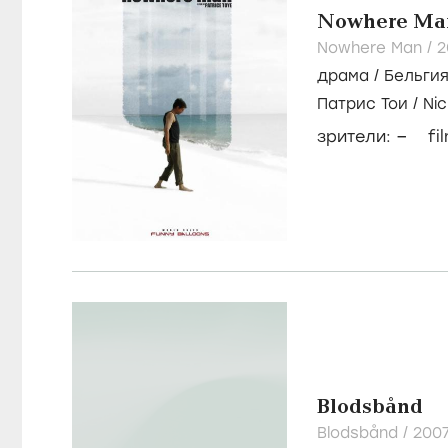
Nowhere Ma
Nowhere Man /
2
драма
/
Бельги
Патрис Тои
/
Ni
–
зрители:
fi
Blodsbånd
Blodsbånd /
200