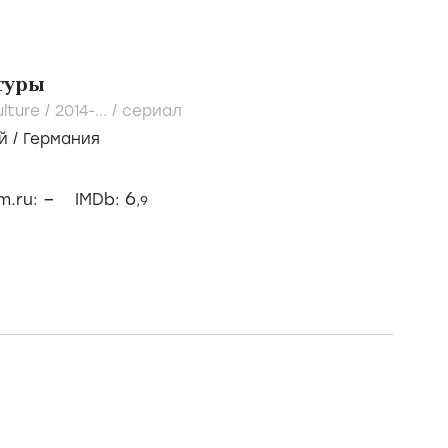
туры
lture /
2014-...
/
сериал
й
/
Германия
–
6
lm.ru:
IMDb:
,9