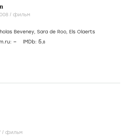
n
008
/
фильм
я
cholas Beveney,
Sara de Roo,
Els Olaerts
–
5
lm.ru:
IMDb:
,8
7
/
фильм