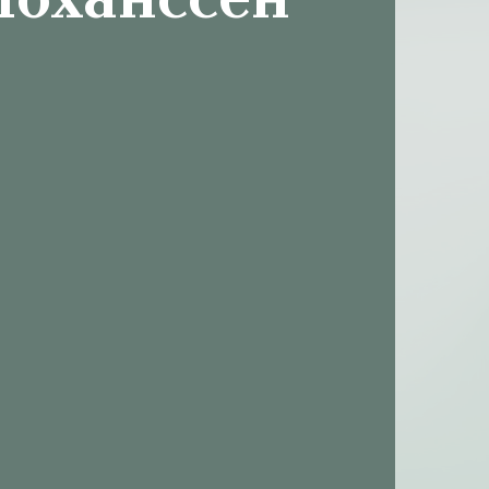
Йоханссен