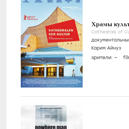
Храмы куль
Cathedrals of Cu
документальны
Карим Айнуз
–
зрители:
fi