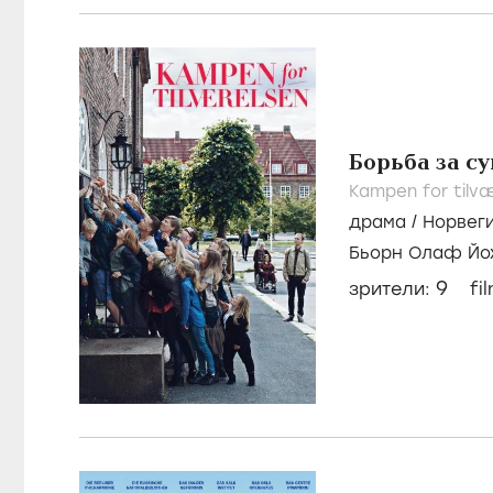
Борьба за с
Kampen for tilv
драма
/
Норвег
Бьорн Олаф Йо
Тоне Беата Мос
9
зрители:
fi