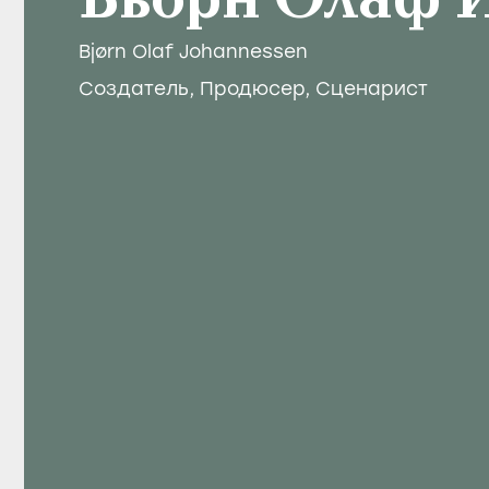
Бьорн Олаф 
Bjørn Olaf Johannessen
Создатель
,
Продюсер
,
Сценарист