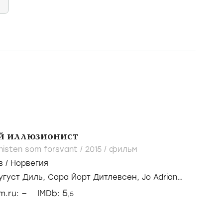
 иллюзионист
jonisten som forsvant /
2015
/
фильм
в
/
Норвегия
угуст Диль,
Сара Йорт Дитлевсен,
Jo Adrian
–
5
lm.ru:
IMDb:
,5