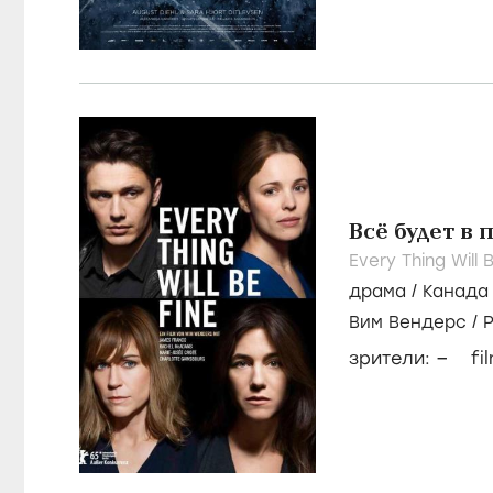
Всё будет в 
Every Thing Will 
драма
/
Канада
Вим Вендерс
/
Генсбур
–
зрители:
fi