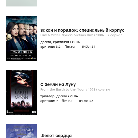
Закон и порядок: специальный корпус
Law & Order: Special Victims Unit /
1999-...
/
сериал
драма
,
криминал
/
США
зрители:
8
,2
film.ru:
–
IMDb:
8
,1
С Земли на Луну
From the Earth to the Moon /
1998
/
фильм
триллер
,
драма
/
США
зрители:
9
film.ru:
–
IMDb:
8
,6
Шепот сердца