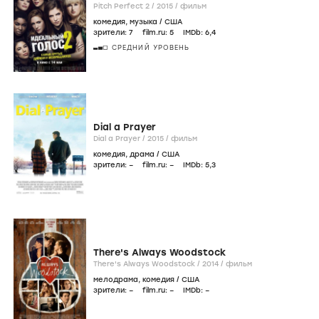
Pitch Perfect 2 /
2015
/
фильм
комедия
,
музыка
/
США
зрители:
7
film.ru:
5
IMDb:
6
,4
СРЕДНИЙ УРОВЕНЬ
Dial a Prayer
Dial a Prayer /
2015
/
фильм
комедия
,
драма
/
США
зрители:
–
film.ru:
–
IMDb:
5
,3
There's Always Woodstock
There's Always Woodstock /
2014
/
фильм
мелодрама
,
комедия
/
США
зрители:
–
film.ru:
–
IMDb:
–