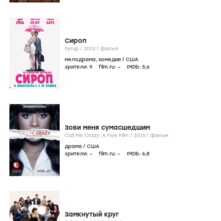
Сироп
Syrup /
2013
/
фильм
мелодрама
,
комедия
/
США
зрители:
9
film.ru:
–
IMDb:
5
,6
Зови меня сумасшедшим
Call Me Crazy: A Five Film /
2013
/
фильм
драма
/
США
зрители:
–
film.ru:
–
IMDb:
6
,8
Замкнутый круг