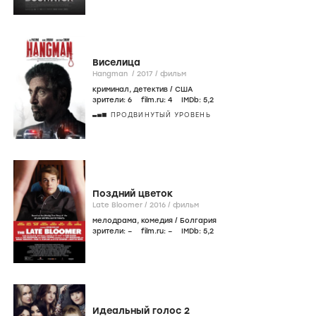
Виселица
Hangman /
2017
/
фильм
криминал
,
детектив
/
США
зрители:
6
film.ru:
4
IMDb:
5
,2
ПРОДВИНУТЫЙ УРОВЕНЬ
Поздний цветок
Late Bloomer /
2016
/
фильм
мелодрама
,
комедия
/
Болгария
зрители:
–
film.ru:
–
IMDb:
5
,2
Идеальный голос 2