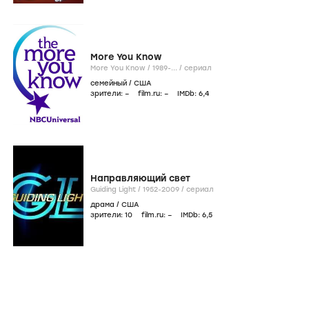
More You Know
More You Know /
1989-...
/
сериал
семейный
/
США
зрители:
–
film.ru:
–
IMDb:
6
,4
Направляющий свет
Guiding Light /
1952-2009
/
сериал
драма
/
США
зрители:
10
film.ru:
–
IMDb:
6
,5