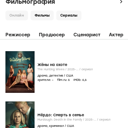
Фильмография
icon
Онлайн
Фильмы
Сериалы
Режиссер
Продюсер
Сценарист
Актер
Жёны на охоте
The Hunting Wives /
2025-...
/
сериал
драма
,
детектив
/
США
зрители:
–
film.ru:
6
IMDb:
6
,6
Мёрдо: Смерть в семье
Murdaugh: Death in the Family /
2025-...
/
сериал
драма
,
криминал
/
США