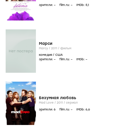
зрители:
–
film.ru:
–
IMDb:
5
,1
Марси
Marcy /
2011
/
фильм
комедия
/
США
зрители:
–
film.ru:
–
IMDb:
–
Безумная любовь
Mad Love /
2011
/
сериал
зрители:
6
film.ru:
–
IMDb:
6
,6