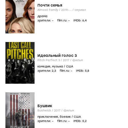
Почти семья
Almost Family /
2019-...
/
сериал
драма
зрители:
–
film.ru:
–
IMDb:
6
,4
Идеальный голос 3
Pitch Perfect 3 /
2017
/
фильм
комедия
,
музыка
/
США
зрители:
2
,3
film.ru:
–
IMDb:
5
,8
Бушвик
Bushwick /
2017
/
фильм
приключения
,
боевик
/
США
зрители:
–
film.ru:
–
IMDb:
5
,2