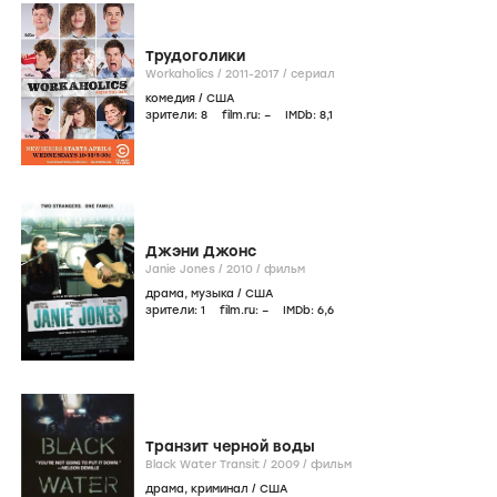
Трудоголики
Workaholics /
2011-2017
/
сериал
комедия
/
США
зрители:
8
film.ru:
–
IMDb:
8
,1
Джэни Джонс
Janie Jones /
2010
/
фильм
драма
,
музыка
/
США
зрители:
1
film.ru:
–
IMDb:
6
,6
Транзит черной воды
Black Water Transit /
2009
/
фильм
драма
,
криминал
/
США