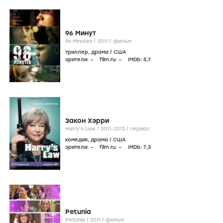
96 Минут
96 Minutes /
2011
/
фильм
триллер
,
драма
/
США
зрители:
–
film.ru:
–
IMDb:
5
,7
Закон Хэрри
Harry's Law /
2011-2012
/
сериал
комедия
,
драма
/
США
зрители:
–
film.ru:
–
IMDb:
7
,3
Petunia
Petunia /
2011
/
фильм