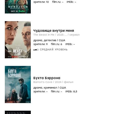
зрители:
10
film.ru:
–
IMDb:
–
Чудовище внутри меня
The Beast in Me /
2025-...
/
сериал
драма
,
детектив
/
США
зрители:
9
film.ru:
6
IMDb:
–
СРЕДНИЙ УРОВЕНЬ
Бухта Бэррона
Barron's Cove /
2024
/
фильм
драма
,
криминал
/
США
зрители:
–
film.ru:
–
IMDb:
8
,5