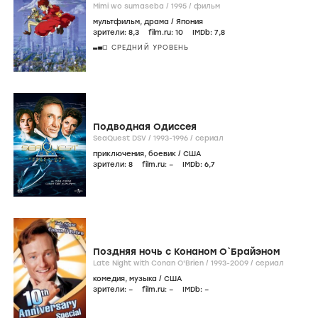
Mimi wo sumaseba /
1995
/
фильм
мультфильм
,
драма
/
Япония
зрители:
8
,3
film.ru:
10
IMDb:
7
,8
СРЕДНИЙ УРОВЕНЬ
Подводная Одиссея
SeaQuest DSV /
1993-1996
/
сериал
приключения
,
боевик
/
США
зрители:
8
film.ru:
–
IMDb:
6
,7
Поздняя ночь с Конаном О`Брайэном
Late Night with Conan O'Brien /
1993-2009
/
сериал
комедия
,
музыка
/
США
зрители:
–
film.ru:
–
IMDb:
–