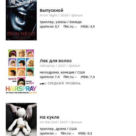
Выпускной
Prom Night /
2008
/
фильм
триллер
,
ужасы
/
Канада
зрители:
5
,7
film.ru:
–
IMDb:
3
,9
Лак для волос
Hairspray /
2007
/
фильм
мелодрама
,
комедия
/
США
зрители:
7
,4
film.ru:
–
IMDb:
7
,4
СРЕДНИЙ УРОВЕНЬ
На кукле
On the Doll /
2007
/
фильм
триллер
,
драма
/
США
зрители:
–
film.ru:
–
IMDb:
5
,3