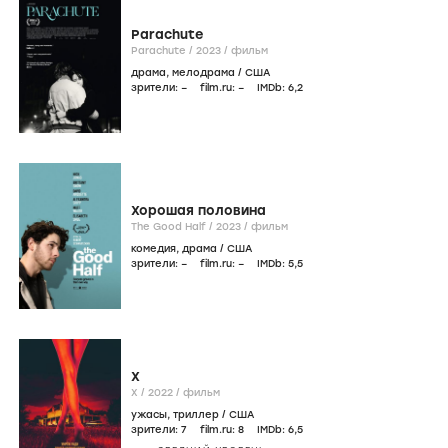
Parachute
Parachute /
2023
/
фильм
драма
,
мелодрама
/
США
зрители:
–
film.ru:
–
IMDb:
6
,2
Хорошая половина
The Good Half /
2023
/
фильм
комедия
,
драма
/
США
зрители:
–
film.ru:
–
IMDb:
5
,5
X
X /
2022
/
фильм
ужасы
,
триллер
/
США
зрители:
7
film.ru:
8
IMDb:
6
,5