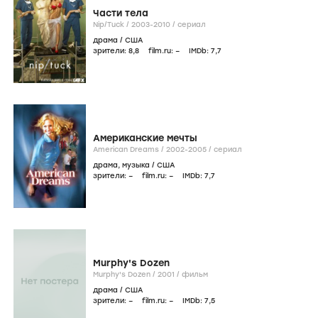
Части тела
Nip/Tuck /
2003-2010
/
сериал
драма
/
США
зрители:
8
,8
film.ru:
–
IMDb:
7
,7
Американские мечты
American Dreams /
2002-2005
/
сериал
драма
,
музыка
/
США
зрители:
–
film.ru:
–
IMDb:
7
,7
Murphy's Dozen
Murphy's Dozen /
2001
/
фильм
драма
/
США
зрители:
–
film.ru:
–
IMDb:
7
,5