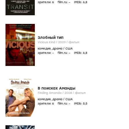
зрители:
6
film.ru:
–
IMDb:
6
,8
Злобный тип
Vicious Kind /
2009
/
фильм
комедия
,
драма
/
США
зрители:
–
film.ru:
–
IMDb:
6
,8
В поисках Аманды
Finding Amanda /
2008
/
фильм
комедия
,
драма
/
США
зрители:
6
film.ru:
–
IMDb:
5
,5