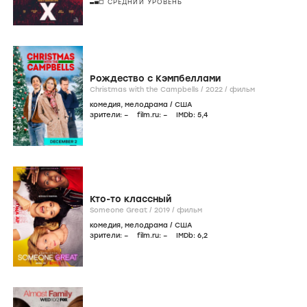
СРЕДНИЙ УРОВЕНЬ
Рождество с Кэмпбеллами
Christmas with the Campbells /
2022
/
фильм
комедия
,
мелодрама
/
США
зрители:
–
film.ru:
–
IMDb:
5
,4
Кто-то классный
Someone Great /
2019
/
фильм
комедия
,
мелодрама
/
США
зрители:
–
film.ru:
–
IMDb:
6
,2