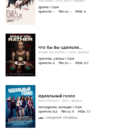
Full Circle /
2013-2016
/
сериал
драма
/
США
зрители:
–
film.ru:
–
IMDb:
6
Что бы Вы сделали...
Would You Rather /
2012
/
фильм
триллер
,
ужасы
/
США
зрители:
6
film.ru:
–
IMDb:
5
,7
Идеальный голос
Pitch Perfect /
2012
/
фильм
мелодрама
,
комедия
/
США
зрители:
8
,6
film.ru:
5
IMDb:
7
,1
СРЕДНИЙ УРОВЕНЬ