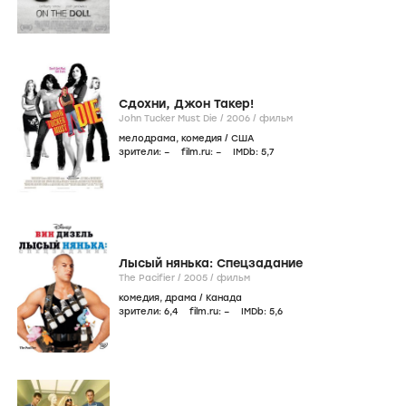
Сдохни, Джон Такер!
John Tucker Must Die /
2006
/
фильм
мелодрама
,
комедия
/
США
зрители:
–
film.ru:
–
IMDb:
5
,7
Лысый нянька: Спецзадание
The Pacifier /
2005
/
фильм
комедия
,
драма
/
Канада
зрители:
6
,4
film.ru:
–
IMDb:
5
,6