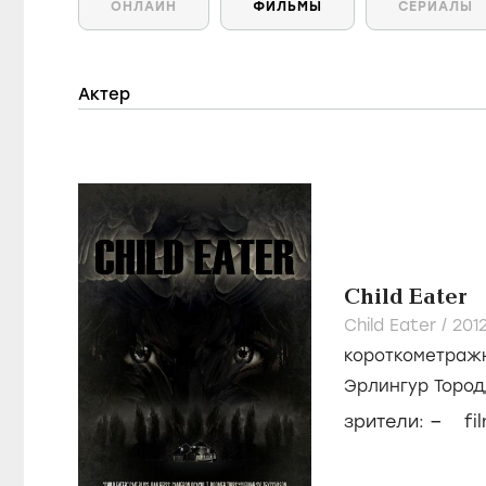
ОНЛАЙН
ФИЛЬМЫ
СЕРИАЛЫ
Актер
Child Eater
Child Eater /
201
короткометраж
Эрлингур Торо
–
зрители:
fi