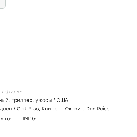
2
/
фильм
ный
,
триллер
,
ужасы
/
США
ддсен
/
Cait Bliss,
Кэмерон Оказио,
Dan Reiss
–
–
lm.ru:
IMDb: