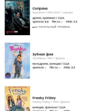
Сопрано
Sopranos /
1999-2007
/
сериал
драма
,
криминал
/
США
зрители:
8
,8
film.ru:
–
IMDb:
9
,2
НАЧАЛЬНЫЙ УРОВЕНЬ
Зубная фея
Toothless /
1997
/
фильм
мелодрама
,
комедия
/
США
зрители:
–
film.ru:
–
IMDb:
5
,9
Freaky Friday
Freaky Friday /
1995
/
фильм
комедия
,
фэнтези
/
США