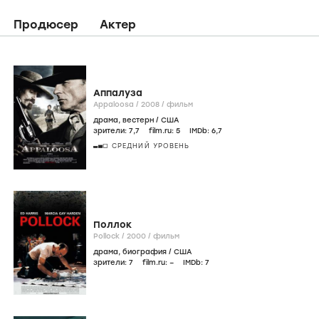
Продюсер
Актер
Аппалуза
Appaloosa /
2008
/
фильм
драма
,
вестерн
/
США
зрители:
7
,7
film.ru:
5
IMDb:
6
,7
СРЕДНИЙ УРОВЕНЬ
Поллок
Pollock /
2000
/
фильм
драма
,
биография
/
США
зрители:
7
film.ru:
–
IMDb:
7