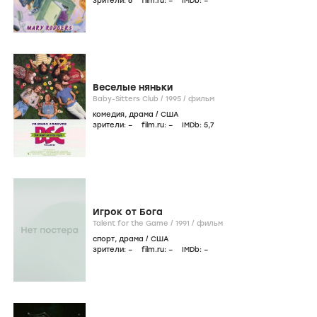
зрители:
6
film.ru:
–
IMDb:
–
Веселые няньки
Baby-Sitters Club /
1995
/
фильм
комедия
,
драма
/
США
зрители:
–
film.ru:
–
IMDb:
5
,7
Игрок от Бога
Talent for the Game /
1991
/
фильм
спорт
,
драма
/
США
зрители:
–
film.ru:
–
IMDb:
–