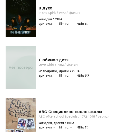
В духе
In the Spirit /
1990
/
фильм
комедия
/
США
зрители:
–
film.ru:
–
IMDb:
5
,1
Любимое дитя
Love Child /
1982
/
фильм
мелодрама
,
драма
/
США
зрители:
–
film.ru:
–
IMDb:
5
,7
ABC Специально после школы
ABC Afterschool Specials /
1972-1995
/
сериал
комедия
,
драма
/
США
зрители:
–
film.ru:
–
IMDb:
7
,1