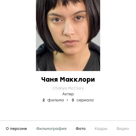
Чаня Макклори
Chanya McClory
Актер
2
фильма
3
сериала
О персоне
Фильмография
Фото
Кадры
Видео