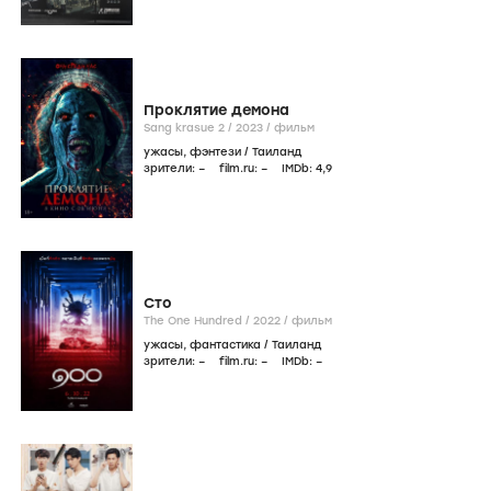
Проклятие демона
Sang krasue 2 /
2023
/
фильм
ужасы
,
фэнтези
/
Таиланд
зрители:
–
film.ru:
–
IMDb:
4
,9
Сто
The One Hundred /
2022
/
фильм
ужасы
,
фантастика
/
Таиланд
зрители:
–
film.ru:
–
IMDb:
–