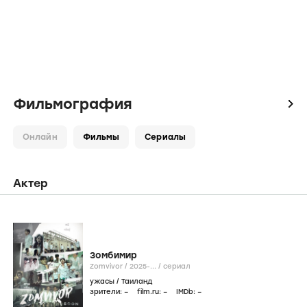
Фильмография
icon
Онлайн
Фильмы
Сериалы
Актер
Зомбимир
Zomvivor /
2025-...
/
сериал
ужасы
/
Таиланд
зрители:
–
film.ru:
–
IMDb:
–