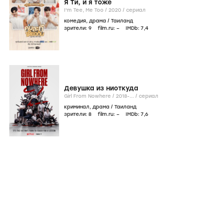
Я Ти, и я тоже
I'm Tee, Me Too /
2020
/
сериал
комедия
,
драма
/
Таиланд
зрители:
9
film.ru:
–
IMDb:
7
,4
Девушка из ниоткуда
Girl From Nowhere /
2018-...
/
сериал
криминал
,
драма
/
Таиланд
зрители:
8
film.ru:
–
IMDb:
7
,6