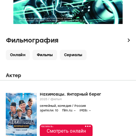
Фильмография
icon
Онлайн
Фильмы
Сериалы
Актер
Нахимовцы. Янтарный берег
2025
/
фильм
семейный
,
комедия
/
Россия
зрители:
10
film.ru:
–
IMDb:
–
•••
РЕКЛАМА 18+
Смотреть онлайн