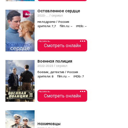
Оставленное сердце
2023-...
/
сериал
мелодрама
/
Россия
зрители:
7
,7
film.ru:
–
IMDb:
–
•••
РЕКЛАМА 18+
Смотреть онлайн
Военная полиция
2022-2023
/
сериал
боевик
,
детектив
/
Россия
зрители:
8
film.ru:
–
IMDb:
7
•••
РЕКЛАМА 18+
Смотреть онлайн
Нахимовцы