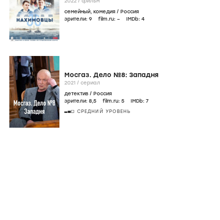
2022
/
фильм
семейный
,
комедия
/
Россия
зрители:
9
film.ru:
–
IMDb:
4
Мосгаз. Дело №8: Западня
2021
/
сериал
детектив
/
Россия
зрители:
8
,5
film.ru:
5
IMDb:
7
СРЕДНИЙ УРОВЕНЬ