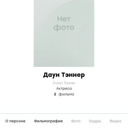
Даун Тэннер
Dawn Tanner
Актриса
2
фильма
О персоне
Фильмография
Фото
Кадры
Видео