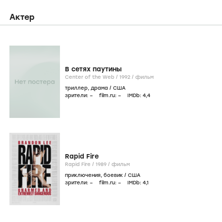
Актер
В сетях паутины
Center of the Web /
1992
/
фильм
триллер
,
драма
/
США
зрители:
–
film.ru:
–
IMDb:
4
,4
Rapid Fire
Rapid Fire /
1989
/
фильм
приключения
,
боевик
/
США
зрители:
–
film.ru:
–
IMDb:
4
,1