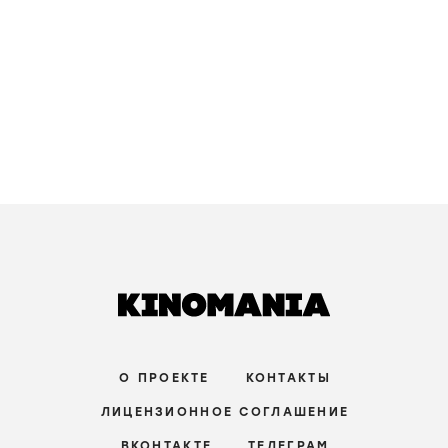
Поколение 56k
Generation 56K /
2021-...
/
сериал
комедия
,
драма
/
Италия
зрители:
–
film.ru:
–
IMDb:
5
,9
Красная дверь
La porta rossa /
2017-...
/
сериал
фэнтези
,
детектив
/
Италия
зрители:
–
film.ru:
–
IMDb:
7
,1
В глубине леса
In fondo al bosco /
2015
/
фильм
триллер
/
Италия