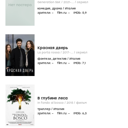
Создатель
Продюсер
Сценарист
Закон Лидии Поэт
The law according to Lidia Poët /
2023-...
/
сериал
биография
,
криминал
/
Италия
зрители:
–
film.ru:
–
IMDb:
7
,5
Клаустрофобы: Начало
The Bunker Game /
2022
/
фильм
ужасы
/
Италия
зрители:
–
film.ru:
–
IMDb:
3
,3