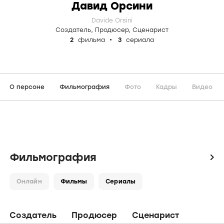
Давид Орсини
Davide Orsini
Создатель
,
Продюсер
,
Сценарист
2
фильма
3
сериала
О персоне
Фильмография
Фото
Кадры
Видео