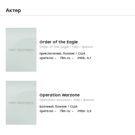
Актер
Order of the Eagle
Order of the Eagle /
1989
/
фильм
приключения
,
боевик
/
США
зрители:
–
film.ru:
–
IMDb:
4
,7
Operation Warzone
Operation Warzone /
1988
/
фильм
военный
,
боевик
/
США
зрители:
–
film.ru:
–
IMDb:
3
,5