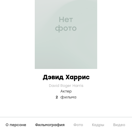
Дэвид Харрис
David Roger Harris
Актер
2
фильма
О персоне
Фильмография
Фото
Кадры
Видео