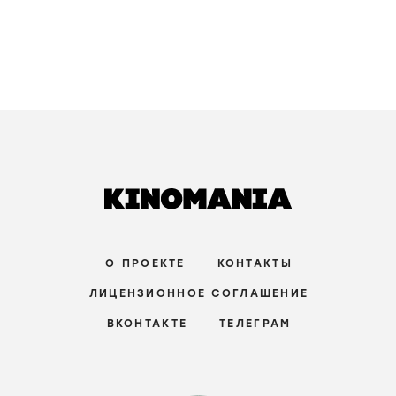
Актер
Wintertochter
Wintertochter /
2011
/
фильм
комедия
,
драма
/
Германия
зрители:
–
film.ru:
–
IMDb:
6
,6
Bergdoktor
Bergdoktor /
2008-...
/
сериал
драма
/
Германия
зрители:
–
film.ru:
–
IMDb:
6
,4