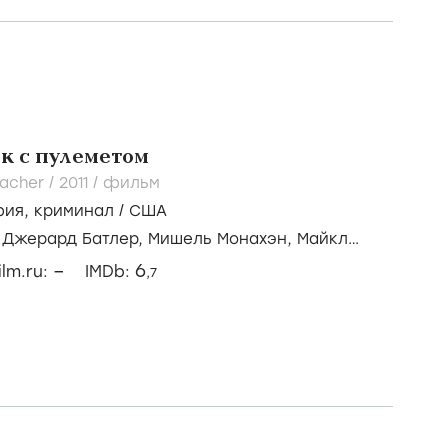
 Месть гномов
12
/
фильм
ези
,
драма
/
США
Джулия Робертс,
Лили Коллинз,
Арми Хаммер
6
5
ilm.ru:
IMDb:
,6
СРЕДНИЙ
к с пулеметом
acher /
2011
/
фильм