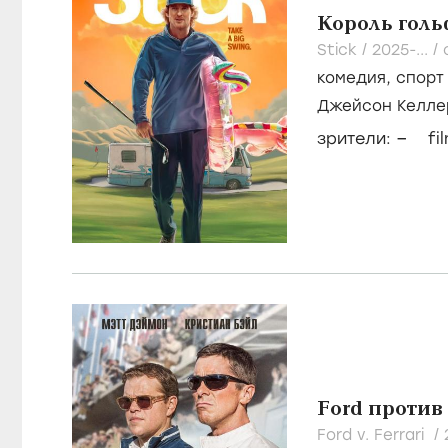
ОНЛАЙН
ФИЛЬМЫ
СЕРИАЛЫ
Создатель
Продюсер
Сценарист
Король гол
Stick /
2025-...
/
комедия
,
спорт
Джейсон Келле
–
зрители:
fi