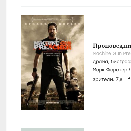
Белоснежка:
Mirror, Mirror /
20
комедия
,
фэнт
Тарсем Сингх
/
6
зрители:
f
,1
Проповедни
Machine Gun Pre