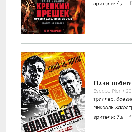
Крепкий ор
Good Day to Die
триллер
,
крими
Джон Мур
/
Брю
4
зрители:
f
,6