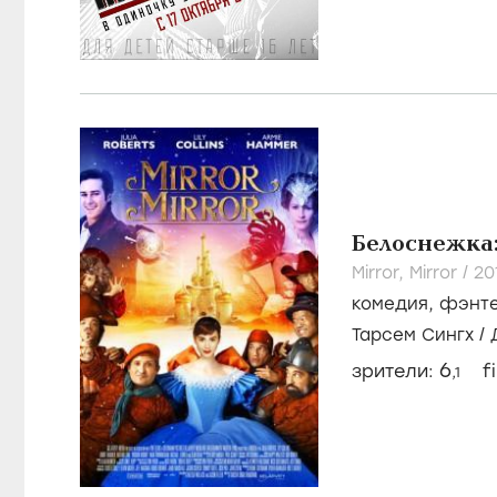
План побега
Escape Plan /
20
триллер
,
боеви
Микаэль Хафст
Шварценеггер,
7
зрители:
f
,5