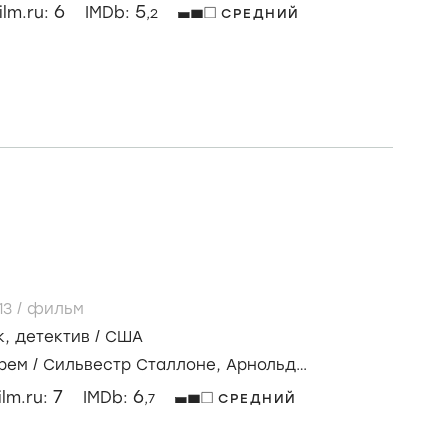
ешек. Хороший день, чтобы умереть
 Hard /
2013
/
фильм
нал
,
боевик
/
США
с Уиллис,
Джай Кортни,
Себастьян Кох
6
5
ilm.ru:
IMDb:
,2
СРЕДНИЙ