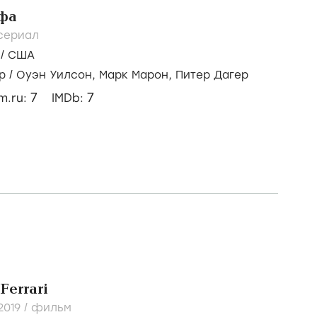
ьфа
сериал
/
США
р
/
Оуэн Уилсон,
Марк Марон,
Питер Дагер
7
7
lm.ru:
IMDb: