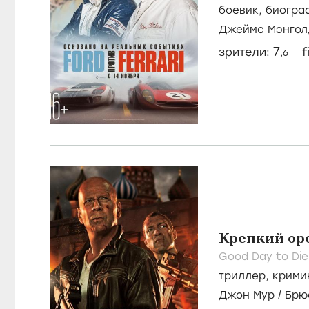
Ford против 
Ford v. Ferrari /
боевик
,
биогра
Джеймс Мэнгол
7
зрители:
f
,6