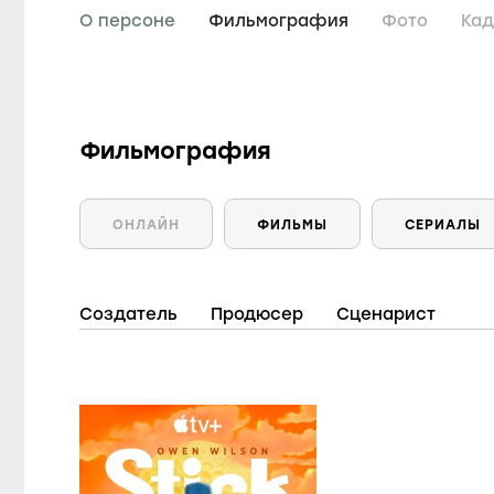
6
1
фильмов
сериал
О персоне
Фильмография
Фото
Ка
Фильмография