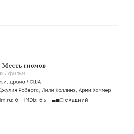
13
/
фильм
к
,
детектив
/
США
рем
/
Сильвестр Сталлоне,
Арнольд
Кайтриона Бэлфи
7
6
ilm.ru:
IMDb:
,7
СРЕДНИЙ