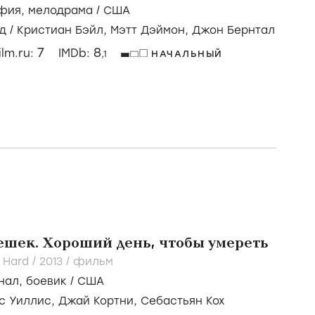
Ferrari
2019
/
фильм
фия
,
мелодрама
/
США
д
/
Кристиан Бэйл,
Мэтт Дэймон,
Джон Бернтал
7
8
ilm.ru:
IMDb:
,1
НАЧАЛЬНЫЙ