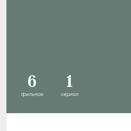
Джейсон Кел
Jason Keller
Создатель
,
Продюсер
,
Сценарист
Информация
Дата рождения
12 декабря 1968
(57 лет)